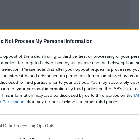
o Not Process My Personal Information
to opt-out of the sale, sharing to third parties, or processing of your per
formation for targeted advertising by us, please use the below opt-out s
r selection. Please note that after your opt-out request is processed y
han diversificado sus servicios para ofrecer
eing interest-based ads based on personal information utilized by us or
erentes tipos de clientes.
disclosed to third parties prior to your opt-out. You may separately opt-
losure of your personal information by third parties on the IAB’s list of
. This information may also be disclosed by us to third parties on the
IA
 diferentes etapas, desde el embalaje hasta el
Participants
that may further disclose it to other third parties.
uardamuebles
, ofrece no solo el traslado de los
l Data Processing Opt Outs
rdar los bienes en espacios seguros y adaptados,
vo hogar u oficina aún no está listo para recibir