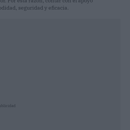
or. Por esta razón, contar con el apoyo
didad, seguridad y eficacia.
ublicidad