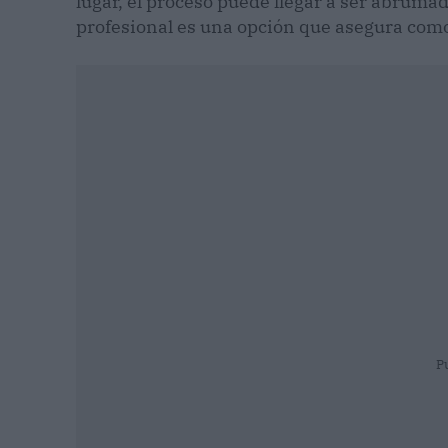
lugar, el proceso puede llegar a ser abrumad
profesional es una opción que asegura como
P