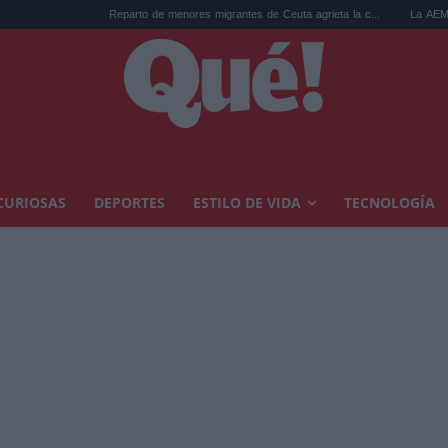
Reparto de menores migrantes de Ceuta agrieta la c...
La AEMET prepara una p
CURIOSAS
DEPORTES
ESTILO DE VIDA
TECNOLOGÍA