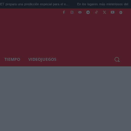
redicción especial para el e...
En los lugares más misteriosos del planeta: Stoneh...
TIEMPO
VIDEOJUEGOS