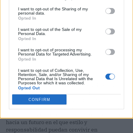
I want to opt-out of the Sharing of my
personal data.
Opted In
I want to opt-out of the Sale of my
Personal Data.
Opted In
I want to opt-out of processing my
Personal Data for Targeted Advertising.
Opted In
I want to opt-out of Collection, Use,
Retention, Sale, and/or Sharing of my
Elegir estilo y sostenibilidad en la ropa no
Personal Data that Is Unrelated with the
Purposes for which it was collected.
significa renunciar al diseño o la calidad. Al
Opted Out
contrario, representa una oportunidad de que
sea más auténtica, alineada con los valores y
CONFIRM
respeto por el entorno. La moda sustentable no
es solo una tendencia pasajera, sino un camino
hacia un futuro en el que estilo y
responsabilidad puedan convivir en