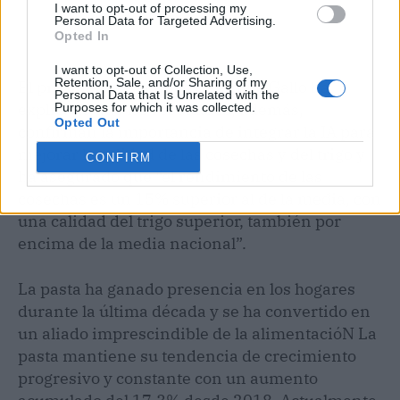
I want to opt-out of processing my
Personal Data for Targeted Advertising.
Opted In
I want to opt-out of Collection, Use,
Retention, Sale, and/or Sharing of my
El presidente ejecutivo de Grupo Gallo ha
Personal Data that Is Unrelated with the
explicado que los resultados, además,
Purposes for which it was collected.
Opted Out
confirman la importancia de integrar la IA para
mejorar la calidad de las cosechas y del trigo y
CONFIRM
ha asegurado que “el rendimiento de las
cosechas es un 15% superior al de la media, con
una calidad del trigo superior, también por
encima de la media nacional”.
La pasta ha ganado presencia en los hogares
durante la última década y se ha convertido en
un aliado imprescindible de la alimentacióN La
pasta mantiene su tendencia de crecimiento
progresivo y constante con un aumento