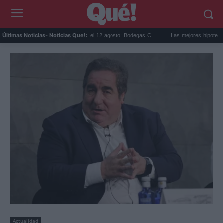
Eclipse solar en Cariñena del 12 agosto: Bodegas C...
Las mejores hipotecas de ago
Últimas Noticias
- Noticias Que!:
Actualidad