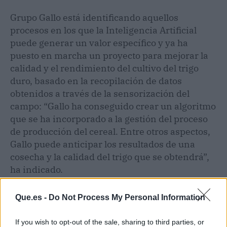
Grupo Gallo está identificando aquellos
procesos en los que la Inteligencia Artificial
puede generar un valor específico y ya ha
puesto en marcha un proyecto para mejorar la
calidad y el rendimiento del cultivo del trigo
duro, basado en la recopilación de datos
obtenidos a través de la sensorización del
campo: “Gallo ha conseguido crear un algoritmo
que se ha incorporado a la gestión del proceso
de producción del cereal. Entre otros aspectos,
Gallo puede anticipar los resultados de una
cosecha y la calidad del trigo que se obtendrá”,
ha indicado.
Que.es -
Do Not Process My Personal Information
If you wish to opt-out of the sale, sharing to third parties, or