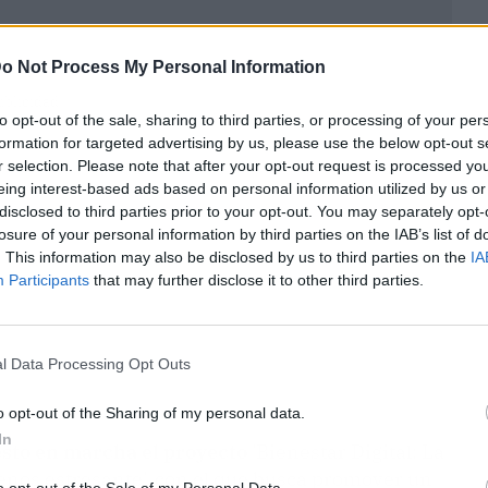
o Not Process My Personal Information
ublicidad
to opt-out of the sale, sharing to third parties, or processing of your per
formation for targeted advertising by us, please use the below opt-out s
r selection. Please note that after your opt-out request is processed y
eing interest-based ads based on personal information utilized by us or
disclosed to third parties prior to your opt-out. You may separately opt-
losure of your personal information by third parties on the IAB’s list of
. This information may also be disclosed by us to third parties on the
IA
Participants
that may further disclose it to other third parties.
l Data Processing Opt Outs
o opt-out of the Sharing of my personal data.
In
sto en marcha el proyecto
'Bienestar Digital: La
enos estresante', con el que busca promover un
o opt-out of the Sale of my Personal Data.