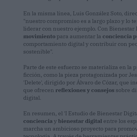
En la misma línea, Luis González Soto, dire
"nuestro compromiso es a largo plazo y lo 
liderar con nuestro ejemplo. Con Bienestar
movimiento
para aumentar la
conciencia p
comportamiento digital y contribuir con pe
sostenible".
Parte de este esfuerzo se materializa en la
ficción, como la pieza protagonizada por Jesú
'Delete', dirigido por Álvaro de Cózar, que i
que ofrecen
reflexiones y consejos
sobre di
digital.
En resumen, el 'I Estudio de Bienestar Digit
conciencia
y
bienestar digital
entre los esp
marcha un ambicioso proyecto para promo
tecnología. A través de herramientas práctic