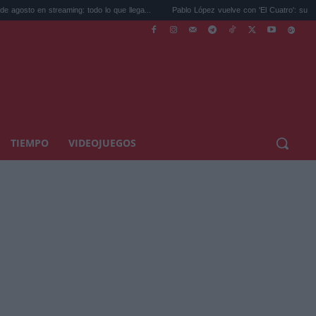
ing: todo lo que llega...
Pablo López vuelve con 'El Cuatro': su nuevo disco...
TIEMPO
VIDEOJUEGOS