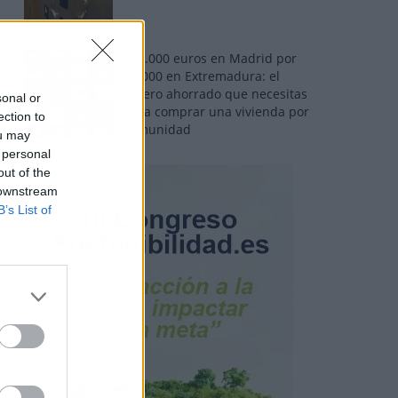
110.000 euros en Madrid por
31.000 en Extremadura: el
dinero ahorrado que necesitas
sonal or
para comprar una vivienda por
ection to
comunidad
ou may
 personal
out of the
 downstream
B’s List of