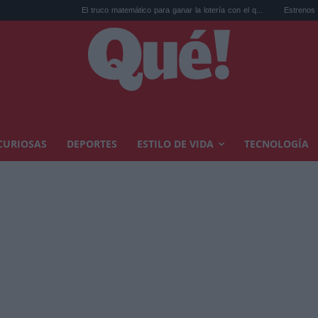
El truco matemático para ganar la lotería con el q...
Estrenos de agosto en stream
CURIOSAS
DEPORTES
ESTILO DE VIDA
TECNOLOGÍA