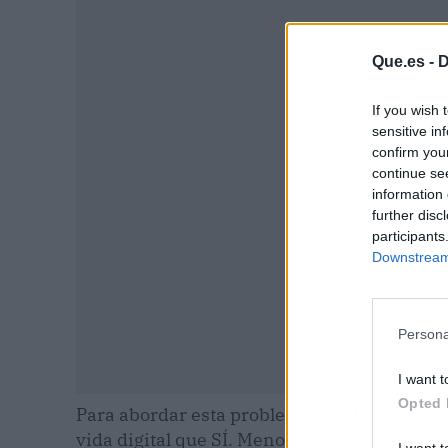
Que.es -
D
P
If you wish 
sensitive in
confirm you
continue se
information 
further disc
participants
Downstream 
Persona
I want t
Opted 
Para abordar esta problemática,
ING ha pue
vida digital que SÍ. Menos contaminante, m
I want t