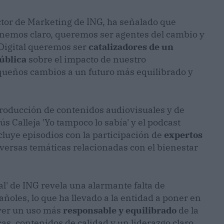
ctor de Marketing de ING, ha señalado que
tenemos claro, queremos ser agentes del cambio y
 Digital queremos ser
catalizadores de un
ública
sobre el impacto de nuestro
queños cambios a un futuro más equilibrado y
 producción de contenidos audiovisuales y de
s Calleja 'Yo tampoco lo sabía' y el podcast
ncluye episodios con la participación de
expertos
versas temáticas relacionadas con el bienestar
al' de ING revela una alarmante falta de
añoles, lo que ha llevado a la entidad a poner en
ver un uso más
responsable y equilibrado
de la
as, contenidos de calidad y un liderazgo claro,