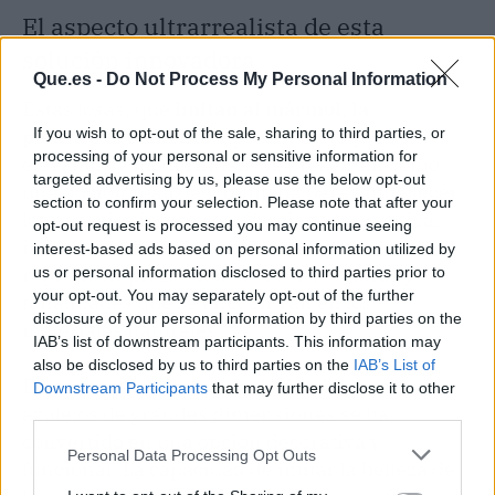
El aspecto ultrarrealista de esta
solución innovadora
Que.es -
Do Not Process My Personal Information
Estas losas, que
imitan al mármol, la
piedra
o
el cemento
, aportan un toque de
If you wish to opt-out of the sale, sharing to third parties, or
processing of your personal or sensitive information for
elegancia y modernidad. Se presentan como
targeted advertising by us, please use the below opt-out
una opción realista y refinada para embellecer
section to confirm your selection. Please note that after your
los espacios interiores. Gracias a las técnicas
opt-out request is processed you may continue seeing
innovadoras de impresión, se logran
interest-based ads based on personal information utilized by
reproducir piezas con las vetas, texturas y
us or personal information disclosed to third parties prior to
your opt-out. You may separately opt-out of the further
tonalidades que se encuentran en los
disclosure of your personal information by third parties on the
materiales naturales.
IAB’s list of downstream participants. This information may
also be disclosed by us to third parties on the
IAB’s List of
En consecuencia, la popularidad de estos
Downstream Participants
that may further disclose it to other
azulejos de grandes dimensiones se ha
third parties.
convertido en una opción decorativa y
Personal Data Processing Opt Outs
funcional. La capacidad de imitar la belleza de