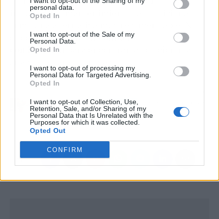
los materiales auténticos, junto con su fácil
I want to opt-out of the Sharing of my
personal data.
instalación y mantenimiento, las posiciona
Opted In
como una alternativa muy recomendable. No
I want to opt-out of the Sale of my
dudes en
ponerte en contacto
Personal Data.
con
Ferrolan
para encontrar la solución más
Opted In
adecuada para tu proyecto.
I want to opt-out of processing my
Personal Data for Targeted Advertising.
Opted In
Artículo anterior
Artículo siguiente
I want to opt-out of Collection, Use,
El mejor pienso para tu
Cerdeña: no solo playas
Retention, Sale, and/or Sharing of my
gato según sus
Personal Data that Is Unrelated with the
Purposes for which it was collected.
necesidades
Opted Out
CONFIRM