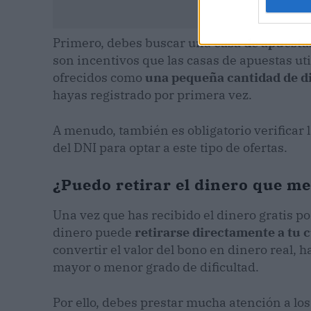
Primero, debes buscar una
casa de apuesta
son incentivos que las casas de apuestas uti
ofrecidos como
una pequeña cantidad de di
hayas registrado por primera vez.
A menudo, también es obligatorio verificar 
del DNI para optar a este tipo de ofertas.
¿Puedo retirar el dinero que me
Una vez que has recibido el dinero gratis por
dinero puede
retirarse directamente a tu 
convertir el valor del bono en dinero real,
mayor o menor grado de dificultad.
Por ello, debes prestar mucha atención a lo