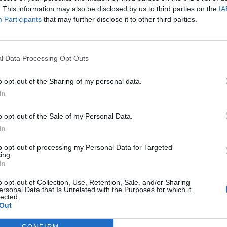
. This information may also be disclosed by us to third parties on the
IA
Participants
that may further disclose it to other third parties.
l Data Processing Opt Outs
o opt-out of the Sharing of my personal data.
In
ublicidad
o opt-out of the Sale of my Personal Data.
In
to opt-out of processing my Personal Data for Targeted
ing.
In
o opt-out of Collection, Use, Retention, Sale, and/or Sharing
ersonal Data that Is Unrelated with the Purposes for which it
lected.
Out