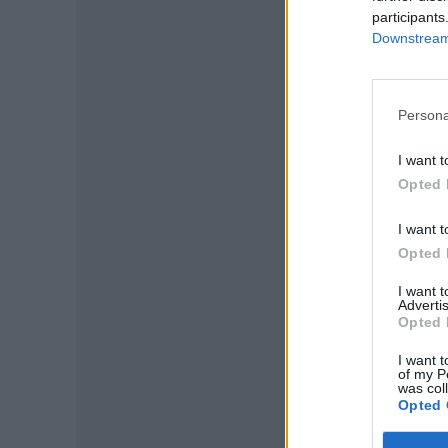
participants
Downstream 
Persona
I want t
Opted 
P
I want t
Opted 
I want 
Advertis
Opted 
I want t
of my P
was col
Opted 