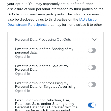
la semana. Este servicio continuo asegura que
your opt-out. You may separately opt-out of the further
los conductores de Barcelona y alrededores
disclosure of your personal information by third parties on the
siempre cuenten con el respaldo necesario, sin
IAB’s list of downstream participants. This information may
also be disclosed by us to third parties on the
IAB’s List of
importar la hora o el lugar.
Downstream Participants
that may further disclose it to other
third parties.
Contar con un servicio de grúa profesional,
adaptado a las necesidades actuales y que se
Personal Data Processing Opt Outs
garantice por su eficacia y la atención durante
I want to opt-out of the Sharing of my
el 24 horas, es una tranquilidad para cualquier
personal data.
Opted In
conductor. Los servicios sencillos y complejos
no son ningún tipo de inconveniente para
I want to opt-out of the Sale of my
Serinco Motors,
que gracias a su empeño en la
Personal Data.
Opted In
mejora es capaz de proporcionar respuesta a
todo tipo de necesidad que pueda surgir en
I want to opt-out of processing my
Personal Data for Targeted Advertising.
carretera.
Opted In
I want to opt-out of Collection, Use,
Retention, Sale, and/or Sharing of my
Personal Data that Is Unrelated with the
Purposes for which it was collected.