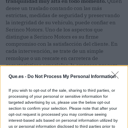
tranquilidad muy alta en todo momento.
Quien
desee un traslado contando con las más
estrictas, medidas de seguridad y preservando
la integridad de su vehículo, puede confiar en
Serinco Motors. Uno de los aspectos que
distingue a Serinco Motors es su firme
compromiso con la satisfacción del cliente. En
cada intervención, se trate de un simple
remolque o un rescate en carretera de
características especiales, la empresa procura
acudir a todos los requerimientos de sus
Que.es -
Do Not Process My Personal Information
clientes con la máxima rapidez y eficiencia.
If you wish to opt-out of the sale, sharing to third parties, or
Serinco Motors entiende que
la rapidez y la
processing of your personal or sensitive information for
disponibilidad son claves en situaciones de
targeted advertising by us, please use the below opt-out
emergencia.
Por eso, la empresa está
section to confirm your selection. Please note that after your
opt-out request is processed you may continue seeing
preparada para atender cualquier incidencia
interest-based ads based on personal information utilized by
en la carretera las 24 horas del día, los 7 días de
us or personal information disclosed to third parties prior to