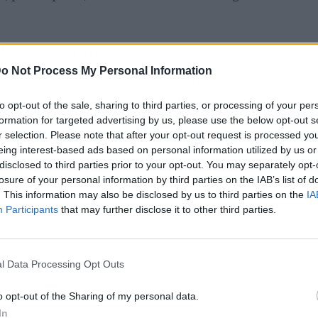
lluvias y tormentas
o Not Process My Personal Information
as
sobre la Península Ibérica podría dar lugar a la
orológico que suele acarrear
fuertes
to opt-out of the sale, sharing to third parties, or processing of your per
formation for targeted advertising by us, please use the below opt-out s
r selection. Please note that after your opt-out request is processed y
eing interest-based ads based on personal information utilized by us or
en:
disclosed to third parties prior to your opt-out. You may separately opt-
losure of your personal information by third parties on the IAB’s list of
. This information may also be disclosed by us to third parties on the
IA
Participants
that may further disclose it to other third parties.
l Data Processing Opt Outs
o opt-out of the Sharing of my personal data.
In