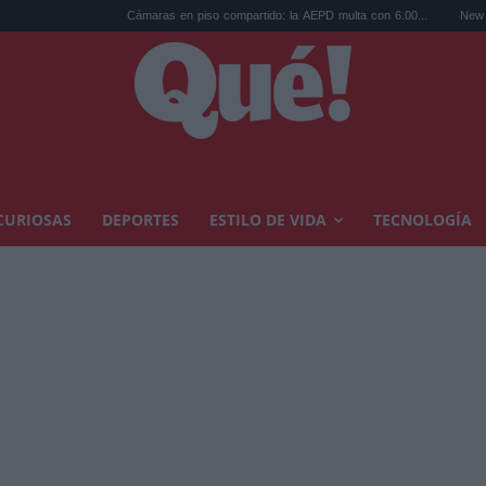
Cámaras en piso compartido: la AEPD multa con 6.00...
New Balance lanza l
CURIOSAS
DEPORTES
ESTILO DE VIDA
TECNOLOGÍA