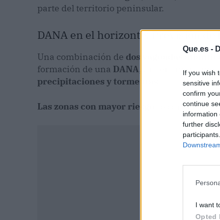
parte del territorio peninsular.
DANA en el horizonte: Previsión de 
Que.es -
D
Una combinación de
dos vaguadas atlántic
formación de una
DANA
, un fenómeno mete
If you wish 
precipitaciones y tormentas
.
sensitive in
confirm you
continue se
Las zonas con mayor riesgo
se concentran 
information 
further disc
participants
Downstream 
Persona
I want t
Opted 