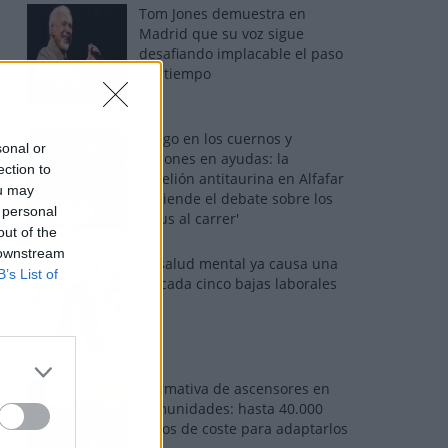
Tom Jones demuestra en
Madrid que su voz sigue
desafiando implacable el paso
del tiempo
Fuego en los cuernos y
sonal or
millones en ayudas: la
ection to
rebelión antitaurina en Alfafar
ou may
enciende el debate sobre los
 personal
'bous al carrer'
out of the
 downstream
La salud mental ya causa una
B’s List of
de cada cinco bajas laborales
Normativa de ascensores en
comunidades: hasta 40.000
euros de coste para adaptarlos