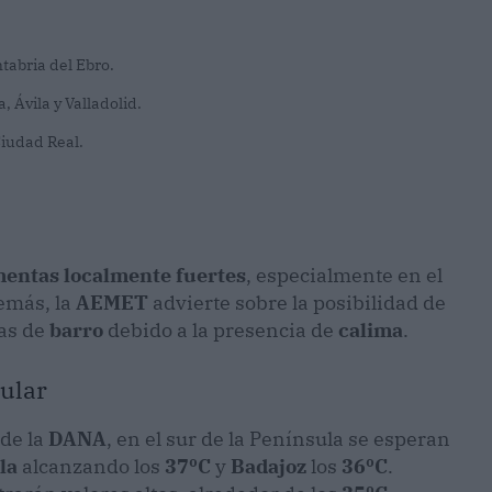
ntabria del Ebro.
, Ávila y Valladolid.
iudad Real.
mentas localmente fuertes
, especialmente en el
emás, la
AEMET
advierte sobre la posibilidad de
as de
barro
debido a la presencia de
calima
.
sular
 de la
DANA
, en el sur de la Península se esperan
la
alcanzando los
37ºC
y
Badajoz
los
36ºC
.