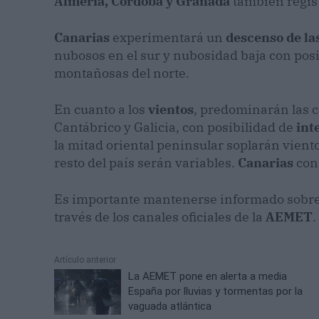
Almería, Córdoba y Granada
también regist
Canarias
experimentará un
descenso de la
nubosos en el sur y nubosidad baja con posi
montañosas del norte.
En cuanto a los
vientos
, predominarán las 
Cantábrico y Galicia, con posibilidad de
int
la mitad oriental peninsular soplarán vient
resto del país serán variables.
Canarias
con
Es importante mantenerse informado sobre l
través de los canales oficiales de la
AEMET
.
Artículo anterior
La AEMET pone en alerta a media
España por lluvias y tormentas por la
vaguada atlántica