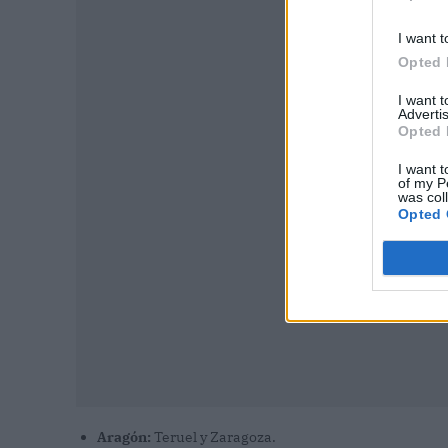
I want t
Opted 
I want 
P
Advertis
Opted 
I want t
of my P
was col
Opted 
Aragón:
Teruel y Zaragoza.