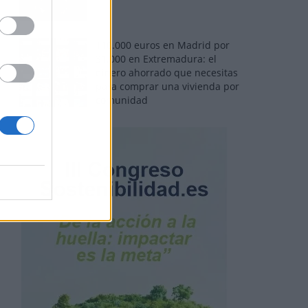
110.000 euros en Madrid por
31.000 en Extremadura: el
dinero ahorrado que necesitas
para comprar una vivienda por
comunidad