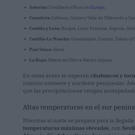
Asturias:
Cordillera y Picos de
Europa
.
Cantabria:
Liébana, Centro y Valle de Villaverde y Ca
Castilla y León:
Burgos, León, Palencia, Segovia, Soria
Castilla-La Mancha:
Guadalajara, Cuenca, Toledo y C
País Vasco:
Álava.
La Rioja:
Ribera del Ebro e Ibérica riojana.
En estas áreas se esperan
chubascos y tor
interior noroeste y nordeste peninsular. Ad
que las precipitaciones vengan acompañad
Altas temperaturas en el sur penin
Mientras el norte se prepara para la llegada
temperaturas máximas elevadas
, con
Sevil