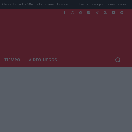
as 204L color tiramisú: la snea...
Los 5 trucos para cenas con verduras que te salva
TIEMPO
VIDEOJUEGOS