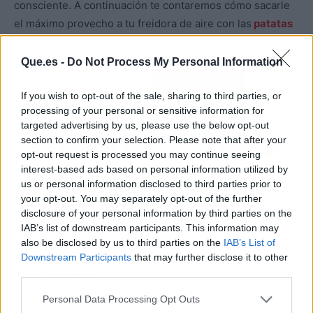
consciente. A continuación te contaremos cómo sacarle
el máximo provecho a tu freidora de aire con las
patatas
fritas sanas
de Mercadona.
Que.es -
Do Not Process My Personal Information
Atrás
Siguiente
If you wish to opt-out of the sale, sharing to third parties, or
processing of your personal or sensitive information for
targeted advertising by us, please use the below opt-out
section to confirm your selection. Please note that after your
opt-out request is processed you may continue seeing
interest-based ads based on personal information utilized by
us or personal information disclosed to third parties prior to
ARTÍCULO ANTERIOR
ARTÍCULO SIGUIENTE
your opt-out. You may separately opt-out of the further
EL IPHONE 15 PRO
SALE A LA LUZ LO QUE
disclosure of your personal information by third parties on the
PODRÍA SER EL MEJOR
OPINAN DE VERDAD
IAB’s list of downstream participants. This information may
MÓVIL DEL MUNDO SI
FELIPE Y LETIZIA DE
also be disclosed by us to third parties on the
IAB’s List of
NO TUVIERA UN GRAN
LOS HIJOS DE LA
Downstream Participants
that may further disclose it to other
PROBLEMA QUE
INFANTA CRISTINA
third parties.
AFECTA A LOS
USUARIOS
Personal Data Processing Opt Outs