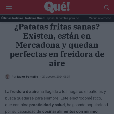
Los vinos para viajar a España: 6 botellas para be...
Madrid reverdece la M-30 co
Últimas Noticias
- Noticias Que!:
¿Patatas fritas sanas?
Existen, están en
Mercadona y quedan
perfectas en freidora de
aire
-
Por
Javier Pompilio
27 agosto, 2024 06:37
La
freidora de aire
ha llegado a los hogares españoles y
busca quedarse para siempre. Este electrodoméstico,
que combina
practicidad y salud
, ha ganado popularidad
por su capacidad de
cocinar alimentos con mínimo