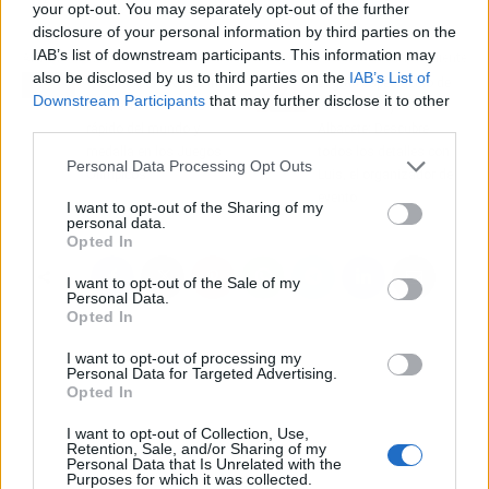
your opt-out. You may separately opt-out of the further
disclosure of your personal information by third parties on the
IAB’s list of downstream participants. This information may
Artículo anterior
Artículo siguiente
also be disclosed by us to third parties on the
IAB’s List of
Qué hace ahora Usain
El gran espectáculo de
Downstream Participants
that may further disclose it to other
Bolt, el hombre más
Isabel Pantoja en
third parties.
rápido del mundo y
Albacete: Descubre
medalla en los Juegos
todos los detalles con
Personal Data Processing Opt Outs
Olímpicos
Luis, el organizador del
evento
I want to opt-out of the Sharing of my
personal data.
Opted In
I want to opt-out of the Sale of my
Personal Data.
Opted In
I want to opt-out of processing my
Personal Data for Targeted Advertising.
Opted In
I want to opt-out of Collection, Use,
Retention, Sale, and/or Sharing of my
Personal Data that Is Unrelated with the
Purposes for which it was collected.