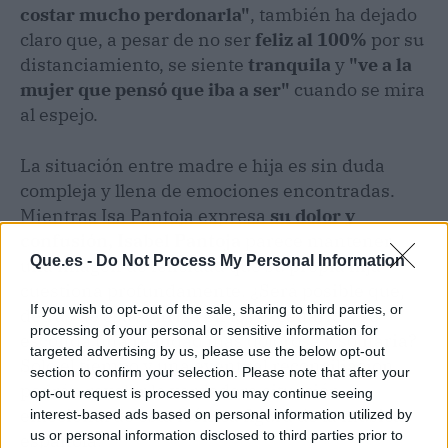
costar mucho perdonarla"
, también ha dejado
claro que, a pesar de no ser
feliz al 100%
por su
distanciamiento, se siente
tranquila
y
"ve a la
mujer que pensó que iba a ser"
cuando se mira
al espejo.
La situación entre madre e hija es sin duda
compleja y llena de emociones encontradas.
Mientras Isa Pantoja expresa
su dolor y
confusión, Isabel Pantoja
parece mantener
Que.es -
Do Not Process My Personal Information
una imagen de felicidad que su propia hija
cuestiona profundamente. ¿Será posible que,
If you wish to opt-out of the sale, sharing to third parties, or
detrás de esa sonrisa en los escenarios, se
processing of your personal or sensitive information for
esconda una realidad más dolorosa y solitaria?
targeted advertising by us, please use the below opt-out
Solo el tiempo y una eventual reconciliación
section to confirm your selection. Please note that after your
podrán revelar la verdadera situación
opt-out request is processed you may continue seeing
emocional de esta icónica figura de la música
interest-based ads based on personal information utilized by
us or personal information disclosed to third parties prior to
española.