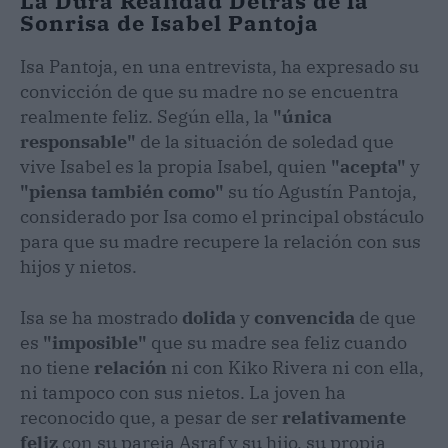
La Dura Realidad Detrás de la
Sonrisa de Isabel Pantoja
Isa Pantoja, en una entrevista, ha expresado su
convicción de que su madre no se encuentra
realmente feliz. Según ella, la
"única
responsable"
de la situación de soledad que
vive Isabel es la propia Isabel, quien
"acepta"
y
"piensa también como"
su tío Agustín Pantoja,
considerado por Isa como el principal obstáculo
para que su madre recupere la relación con sus
hijos y nietos.
Isa se ha mostrado
dolida
y
convencida
de que
es
"imposible"
que su madre sea feliz cuando
no tiene
relación
ni con Kiko Rivera ni con ella,
ni tampoco con sus nietos. La joven ha
reconocido que, a pesar de ser
relativamente
feliz
con su pareja Asraf y su hijo, su propia