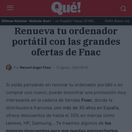
¿Cuánto gana un influencer en España? Hasta 20.000...
RoRo Bueno copia estilo: 
Últimas Noticias
- Noticias Que!:
Renueva tu ordenador
portátil con las grandes
ofertas de Fnac
-
Por
Manuel Angel Chao
15 agosto, 2024 06:55
Si estás pensando en renovar tu ordenador portátil o en
comprar uno nuevo, puede encontrar una promoción muy
interesante en la cadena de tiendas
Fnac
, donde la
distribuidora francesa,
con más de 30 años en España
,
ofrece descuentos de hasta el 35% en marcas como
Lenovo
, HP, Samsung... Te traemos algunos de
los
mejores descuentos para que puedas aprovecharlos.