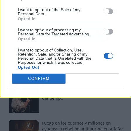
I want to opt-out of the Sale of my
Personal Data.
Opted In
I want to opt-out of processing my
Personal Data for Targeted Advertising.
Opted In
I want to opt-out of Collection, Use,
Retention, Sale, and/or Sharing of my
Personal Data that Is Unrelated with the
Purposes for which it was collected.
Opted Out
Los más vistos
CONFIRM
Tom Jones demuestra en Madrid que su
voz sigue desafiando implacable el paso
del tiempo
Fuego en los cuernos y millones en
ayudas: la rebelión antitaurina en Alfafar