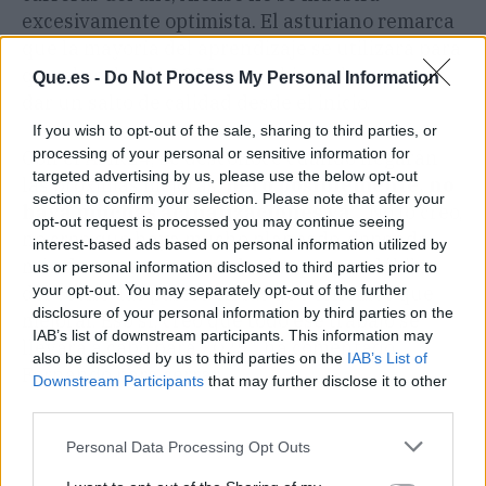
excesivamente optimista. El asturiano remarca
que la mayoría del aprendizaje se utilizará para
que el coche de 2025 nazca bien y les permita
Que.es -
Do Not Process My Personal Information
dar un salto de calidad desde el inicio.
If you wish to opt-out of the sale, sharing to third parties, or
processing of your personal or sensitive information for
Con el AMR24, se desconoce cuándo llegarán
targeted advertising by us, please use the below opt-out
las próximas mejoras,
pero posiblemente, no
section to confirm your selection. Please note that after your
haya muchas actualizaciones ya. "
No lo creo,
opt-out request is processed you may continue seeing
no creo que haya mucho planeado, depende
interest-based ads based on personal information utilized by
más de nosotros entender los puntos débiles
us or personal information disclosed to third parties prior to
del coche, las partes en las que tenemos que
your opt-out. You may separately opt-out of the further
disclosure of your personal information by third parties on the
mejorar. Eso sí, creo que todo ese trabajo se
IAB’s list of downstream participants. This information may
llevará a cabo para 2025", ha comentado
also be disclosed by us to third parties on the
IAB’s List of
Fernando para cerrar.
Downstream Participants
that may further disclose it to other
third parties.
Personal Data Processing Opt Outs