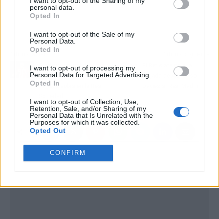
I want to opt-out of the Sharing of my
personal data.
Opted In
I want to opt-out of the Sale of my
Personal Data.
Opted In
Artículo anterior
Artículo siguiente
El relevo natural de
El Betis atento a la
I want to opt-out of processing my
Personal Data for Targeted Advertising.
Óscar de Marcos en el
llegada de Alphonso
Opted In
Athletic sobra en la Real
Davies al Real Madrid
Sociedad
I want to opt-out of Collection, Use,
Retention, Sale, and/or Sharing of my
Personal Data that Is Unrelated with the
Purposes for which it was collected.
Opted Out
CONFIRM