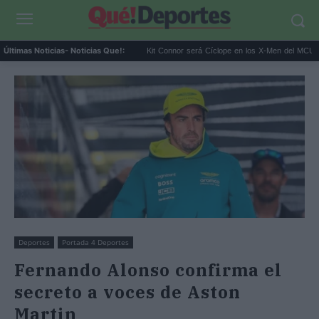
 montar su 'Ruta del Narc...
Kit Connor será Cíclope en los X-Men del MCU y Hea..
Últimas Noticias
- Noticias Que!:
Deportes
Portada 4 Deportes
Fernando Alonso confirma el
secreto a voces de Aston
Martin