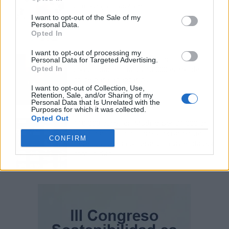
cinco bajas laborales
I want to opt-out of the Sale of my
Personal Data.
Opted In
I want to opt-out of processing my
Normativa de ascensores en
Personal Data for Targeted Advertising.
Opted In
comunidades: hasta 40.000 euros de
coste para adaptarlos
I want to opt-out of Collection, Use,
Retention, Sale, and/or Sharing of my
Personal Data that Is Unrelated with the
Purposes for which it was collected.
Opted Out
110.000 euros en Madrid por 31.000 en
Extremadura: el dinero ahorrado que
CONFIRM
necesitas para comprar una vivienda por
comunidad