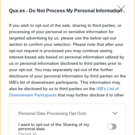
Que.es -
Do Not Process My Personal Information
If you wish to opt-out of the sale, sharing to third parties, or
processing of your personal or sensitive information for
targeted advertising by us, please use the below opt-out
Los más vistos
section to confirm your selection. Please note that after your
opt-out request is processed you may continue seeing
Tom Jones demuestra en Madrid que su
interest-based ads based on personal information utilized by
voz sigue desafiando implacable el paso
us or personal information disclosed to third parties prior to
del tiempo
your opt-out. You may separately opt-out of the further
disclosure of your personal information by third parties on the
IAB’s list of downstream participants. This information may
also be disclosed by us to third parties on the
IAB’s List of
Fuego en los cuernos y millones en
Downstream Participants
that may further disclose it to other
ayudas: la rebelión antitaurina en Alfafar
third parties.
enciende el debate sobre los 'bous al
carrer'
Personal Data Processing Opt Outs
I want to opt-out of the Sharing of my
personal data.
La salud mental ya causa una de cada
Opted In