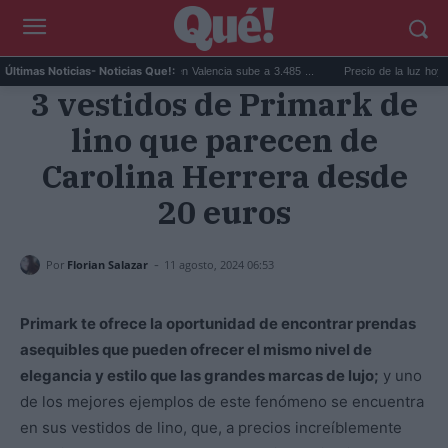
El precio de la vivienda en Valencia sube a 3.485 ...
Precio de la luz hoy, jueves
Últimas Noticias
- Noticias Que!:
3 vestidos de Primark de
lino que parecen de
Carolina Herrera desde
20 euros
-
Por
Florian Salazar
11 agosto, 2024 06:53
Primark te ofrece la oportunidad de encontrar prendas
asequibles que pueden ofrecer el mismo nivel de
elegancia y estilo que las grandes marcas de lujo;
y uno
de los mejores ejemplos de este fenómeno se encuentra
en sus vestidos de lino, que, a precios increíblemente