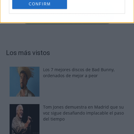
CONFIRM
Los más vistos
Los 7 mejores discos de Bad Bunny,
ordenados de mejor a peor
Tom Jones demuestra en Madrid que su
voz sigue desafiando implacable el paso
del tiempo