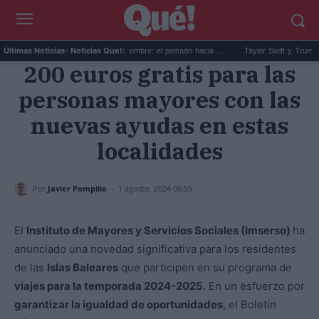
El corte slick back para hombre: el peinado hacia ...
Taylor Swift y Trump: la art
Últimas Noticias
- Noticias Que!:
200 euros gratis para las
personas mayores con las
nuevas ayudas en estas
localidades
-
Por
Javier Pompilio
1 agosto, 2024 06:59
El
Instituto de Mayores y Servicios Sociales (Imserso)
ha
anunciado una novedad significativa para los residentes
de las
Islas Baleares
que participen en su programa de
viajes para la temporada 2024-2025
. En un esfuerzo por
garantizar la igualdad de oportunidades
, el Boletín