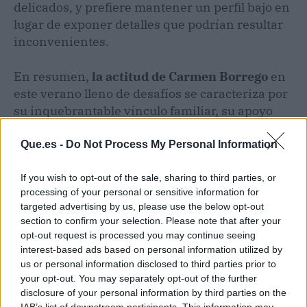
delicados, y prefiere mantener un perfil bajo en
lugar de exponer detalles que podrían resultar
inconvenientes.
En resumen,
la actitud de Carmen Borrego
en
este verano lleno de desafíos se caracteriza por
su inquebrantable vínculo familiar, su apoyo
incondicional a las decisiones de su sobrina y
su discreción ante los asuntos personales. Esta
Que.es -
Do Not Process My Personal Information
mujer de fuerte carácter y gran experiencia en
el mundo de los medios de
comunicación
,
If you wish to opt-out of the sale, sharing to third parties, or
processing of your personal or sensitive information for
demuestra una vez más su habilidad para
targeted advertising by us, please use the below opt-out
navegar con elegancia y altura las aguas
section to confirm your selection. Please note that after your
turbulentas que a veces rodean a la familia
opt-out request is processed you may continue seeing
Campos.
interest-based ads based on personal information utilized by
us or personal information disclosed to third parties prior to
your opt-out. You may separately opt-out of the further
Artículo anterior
Artículo siguiente
disclosure of your personal information by third parties on the
Alejandro Nieto y Jorge
Murió Araceli Tamayo, la
IAB’s list of downstream participants. This information may