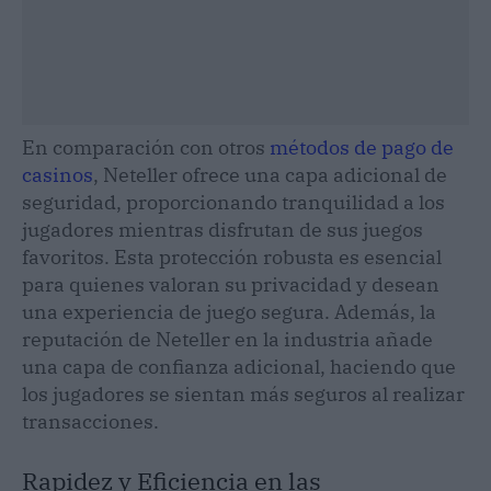
En comparación con otros
métodos de pago de
casinos
, Neteller ofrece una capa adicional de
seguridad, proporcionando tranquilidad a los
jugadores mientras disfrutan de sus juegos
favoritos. Esta protección robusta es esencial
para quienes valoran su privacidad y desean
una experiencia de juego segura. Además, la
reputación de Neteller en la industria añade
una capa de confianza adicional, haciendo que
los jugadores se sientan más seguros al realizar
transacciones.
Rapidez y Eficiencia en las