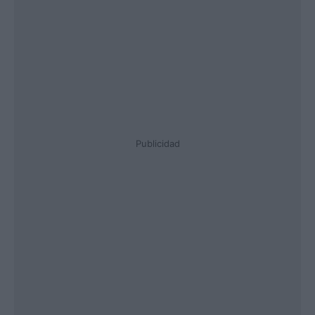
Publicidad