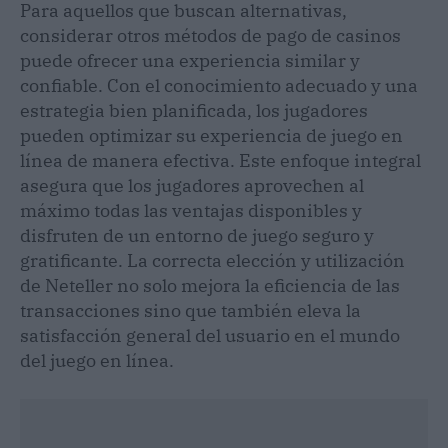
Para aquellos que buscan alternativas,
considerar otros métodos de pago de casinos
puede ofrecer una experiencia similar y
confiable. Con el conocimiento adecuado y una
estrategia bien planificada, los jugadores
pueden optimizar su experiencia de juego en
línea de manera efectiva. Este enfoque integral
asegura que los jugadores aprovechen al
máximo todas las ventajas disponibles y
disfruten de un entorno de juego seguro y
gratificante. La correcta elección y utilización
de Neteller no solo mejora la eficiencia de las
transacciones sino que también eleva la
satisfacción general del usuario en el mundo
del juego en línea.