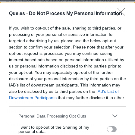
a evitar sitios fraudulentos y a seleccionar
Que.es -
Do Not Process My Personal Information
plataformas que ofrezcan una experiencia de
juego justa y segura. La diligencia debida en la
If you wish to opt-out of the sale, sharing to third parties, or
elección del casino es esencial para disfrutar de
processing of your personal or sensitive information for
una experiencia de juego sin contratiempos.
targeted advertising by us, please use the below opt-out
Realizar una investigación exhaustiva y
section to confirm your selection. Please note that after your
seleccionar casinos con buenas credenciales
opt-out request is processed you may continue seeing
puede marcar una gran diferencia en la
interest-based ads based on personal information utilized by
us or personal information disclosed to third parties prior to
seguridad y satisfacción del jugador.
your opt-out. You may separately opt-out of the further
disclosure of your personal information by third parties on the
Aprovechar las Promociones y Bonos
IAB’s list of downstream participants. This information may
Exclusivos: Optimizando las
also be disclosed by us to third parties on the
IAB’s List of
Downstream Participants
that may further disclose it to other
Oportunidades de Ganancia y
third parties.
Beneficios
Personal Data Processing Opt Outs
Muchos casinos en línea ofrecen promociones y
I want to opt-out of the Sharing of my
bonos exclusivos para los usuarios de Neteller.
personal data.