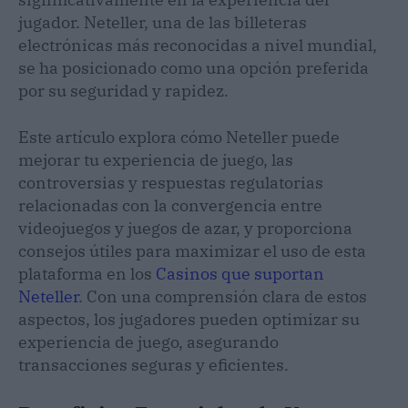
jugador. Neteller, una de las billeteras
electrónicas más reconocidas a nivel mundial,
se ha posicionado como una opción preferida
por su seguridad y rapidez.
Este artículo explora cómo Neteller puede
mejorar tu experiencia de juego, las
controversias y respuestas regulatorias
relacionadas con la convergencia entre
videojuegos y juegos de azar, y proporciona
consejos útiles para maximizar el uso de esta
plataforma en los
Casinos que suportan
Neteller
. Con una comprensión clara de estos
aspectos, los jugadores pueden optimizar su
experiencia de juego, asegurando
transacciones seguras y eficientes.