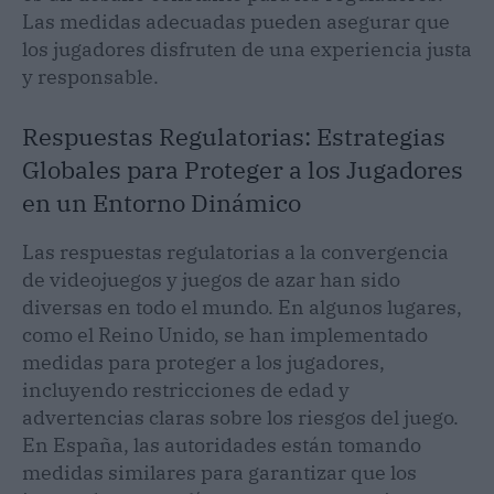
Las medidas adecuadas pueden asegurar que
los jugadores disfruten de una experiencia justa
y responsable.
Respuestas Regulatorias: Estrategias
Globales para Proteger a los Jugadores
en un Entorno Dinámico
Las respuestas regulatorias a la convergencia
de videojuegos y juegos de azar han sido
diversas en todo el mundo. En algunos lugares,
como el Reino Unido, se han implementado
medidas para proteger a los jugadores,
incluyendo restricciones de edad y
advertencias claras sobre los riesgos del juego.
En España, las autoridades están tomando
medidas similares para garantizar que los