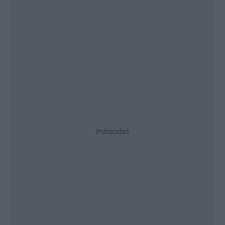
Publicidad