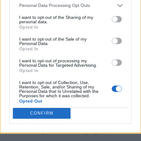
Personal Data Processing Opt Outs
I want to opt-out of the Sharing of my
personal data.
Opted In
I want to opt-out of the Sale of my
Personal Data.
Opted In
I want to opt-out of processing my
Personal Data for Targeted Advertising.
Opted In
I want to opt-out of Collection, Use,
Retention, Sale, and/or Sharing of my
El papel de figuras como Jorge Javier Vázquez y
Personal Data that Is Unrelated with the
Purposes for which it was collected.
Laura Madrueño ha sido fundamental para
Opted Out
mantener el interés del público. La capacidad
CONFIRM
de ambos presentadores para conectar con la
audiencia y generar emoción durante las galas
ha sido clave para el éxito del programa.