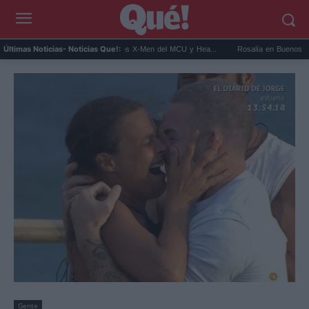
t Connor será Cíclope en los X-Men del MCU y Hea...
Rosalía en Buenos Aires: detien
Últimas Noticias
- Noticias Que!:
Gente