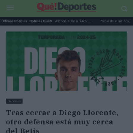
El precio de la vivienda en Valencia sube a 3.485 ...
Precio de la luz hoy, jueves 6 
Últimas Noticias
- Noticias Que!:
Deportes
Tras cerrar a Diego Llorente,
otro defensa está muy cerca
del Betis