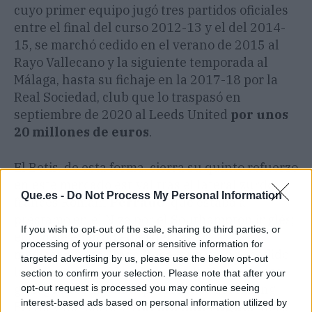
cuyo primer equipo jugó tres partidos oficiales
entre el final del curso 2012-13 y el del 2014-
15, se marchó cedido en el verano de 2015 al
Rayo Vallecano y la siguiente temporada al
Málaga, hasta su fichaje en la 2017-18 por la
Real Sociedad, club que lo traspasó en
septiembre de 2020 al Leeds United
por unos
20 millones de euros
.
El Betis, de esta forma, cierra su quinto refuerzo
en este mercado estival tras el lateral zurdo
Que.es -
Do Not Process My Personal Information
francés Romain
Perraud
, que estaba a
préstamo en el Niza por el Southampton inglés;
If you wish to opt-out of the sale, sharing to third parties, or
el fichaje en propiedad del
processing of your personal or sensitive information for
mediocampista
Marc Roca
, que ya jugó cedido
targeted advertising by us, please use the below opt-out
la pasada campaña por el Leeds; del atacante
section to confirm your selection. Please note that after your
gallego
Iker Losada
, procedente del Racing
opt-out request is processed you may continue seeing
interest-based ads based on personal information utilized by
Ferrol y del portero
Adrián San Miguel
, libre