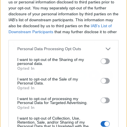
us or personal information disclosed to third parties prior to
desde el Liverpool.
your opt-out. You may separately opt-out of the further
disclosure of your personal information by third parties on the
IAB’s list of downstream participants. This information may
also be disclosed by us to third parties on the
IAB’s List of
Downstream Participants
that may further disclose it to other
Artículo anterior
Artículo siguiente
third parties.
La revelación de Portugal
Guido Rodríguez
Personal Data Processing Opt Outs
en la Euro gusta mucho
escarmienta tras pasar
al Atlético
del Betis
I want to opt-out of the Sharing of my
personal data.
Opted In
I want to opt-out of the Sale of my
Personal Data.
Opted In
I want to opt-out of processing my
Personal Data for Targeted Advertising.
Opted In
I want to opt-out of Collection, Use,
Retention, Sale, and/or Sharing of my
Personal Data that Is Unrelated with the