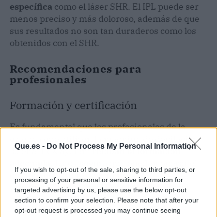
específica
como el láser SHR. El IPL puede ser
menos preciso y más doloroso, además de que
sus resultados no son tan duraderos como los
obtenidos con el SHR.
Recomendaciones para
profesionales
Formación y certificación
Es fundamental que los profesionales de la
estética que utilicen la máquina de depilación
Que.es -
Do Not Process My Personal Information
láser SHR X System
reciban la formación
adecuada.
Esto asegura que puedan operar el
If you wish to opt-out of the sale, sharing to third parties, or
equipo de manera segura y eficaz,
processing of your personal or sensitive information for
proporcionando los mejores resultados a sus
targeted advertising by us, please use the below opt-out
clientes.
section to confirm your selection. Please note that after your
opt-out request is processed you may continue seeing