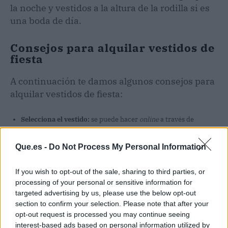
la noche y vestidos a la altura de la rodilla si es
una boda de día.
Consejos para alquilar vestidos de
fiesta
A continuación te damos algunos consejos para
alquilar vestidos de fiesta:
Selecciona el vestido:
se puede hacer
online
a través de
catálogos virtuales o en tiendas físicas como
Hildegarda de
Fiesta
; una tienda de alquiler de vestidos en Madrid.
Que.es -
Do Not Process My Personal Information
Prueba varios modelos:
no dudes en probar diferentes estilos y
cortes para encontrar el que mejor te quede. Aprovecha el
If you wish to opt-out of the sale, sharing to third parties, or
processing of your personal or sensitive information for
asesoramiento de los expertos en las tiendas.
targeted advertising by us, please use the below opt-out
Complementa el
look
con accesorios:
también alquilan
section to confirm your selection. Please note that after your
accesorios como zapatos, tocados, pendientes y
opt-out request is processed you may continue seeing
bolsos, permitiendo completar el look de manera sencilla y
interest-based ads based on personal information utilized by