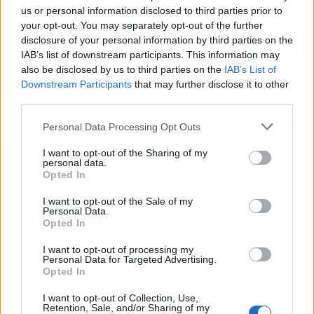
armonizada.
us or personal information disclosed to third parties prior to
your opt-out. You may separately opt-out of the further
Reserva y alquila:
una vez elegido el vestido, se reserva para la
disclosure of your personal information by third parties on the
fecha del evento. Es recomendable hacerlo con antelación para
IAB’s list of downstream participants. This information may
asegurar la disponibilidad del diseño deseado.
also be disclosed by us to third parties on the
IAB’s List of
Downstream Participants
that may further disclose it to other
third parties.
Artículo anterior
Artículo siguiente
Las joyas artesanales,
¿Quién será el número 1
Personal Data Processing Opt Outs
cada vez más en forma
del draft en 2024?
Nosotros te damos
I want to opt-out of the Sharing of my
personal data.
pistas sobre ello
Opted In
I want to opt-out of the Sale of my
Personal Data.
Opted In
I want to opt-out of processing my
Personal Data for Targeted Advertising.
Opted In
I want to opt-out of Collection, Use,
Retention, Sale, and/or Sharing of my