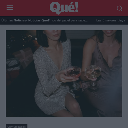
La goma de la nevera: el truco del papel para sabe...
Las 5 mejores playas de Forme
Últimas Noticias
- Noticias Que!:
Comunicados