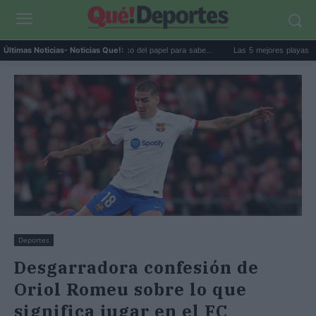
La goma de la nevera: el truco del papel para sabe...
Las 5 mejores playas de Formen
Últimas Noticias
- Noticias Que!:
Deportes
Desgarradora confesión de
Oriol Romeu sobre lo que
significa jugar en el FC