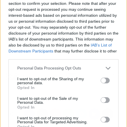
la operación del capitán gerundense. Sin
section to confirm your selection. Please note that after your
embargo, el club gironí, que esperaba hacerse
opt-out request is processed you may continue seeing
con el futbolista a un precio bajo, ahora es
interest-based ads based on personal information utilized by
us or personal information disclosed to third parties prior to
posible que
tenga que hacer frente a un
your opt-out. You may separately opt-out of the further
traspaso
para asegurarse los servicios del
disclosure of your personal information by third parties on the
jugador nacido en Ulldecona.
IAB’s list of downstream participants. This information may
also be disclosed by us to third parties on the
IAB’s List of
Downstream Participants
that may further disclose it to other
third parties.
Personal Data Processing Opt Outs
Artículo anterior
Artículo siguiente
Roberto Olabe tiene muy
Las claves de Luis Rioja
I want to opt-out of the Sharing of my
claro el fichaje mas
para elegir entre Valencia
personal data.
Opted In
importante de la Real
CF y Betis
Sociedad
I want to opt-out of the Sale of my
Personal Data.
Opted In
I want to opt-out of processing my
Personal Data for Targeted Advertising.
Opted In