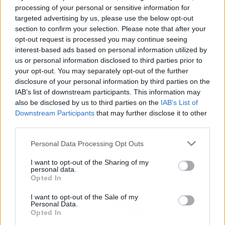
processing of your personal or sensitive information for
Más allá de las
bebidas energizantes caseras
o
targeted advertising by us, please use the below opt-out
el estiramiento que se mencionó,
recibir un
section to confirm your selection. Please note that after your
masaje
relajante con aceite esencial (puede ser
opt-out request is processed you may continue seeing
de lavanda o limón), también puede ayudar a
interest-based ads based on personal information utilized by
calmar las agujetas. Para esto, se debe mezclar
us or personal information disclosed to third parties prior to
your opt-out. You may separately opt-out of the further
aceite de oliva con el aceite esencial escogido y
disclosure of your personal information by third parties on the
aplicarlo con suaves masajes en los músculos
IAB’s list of downstream participants. This information may
doloridos, lo cual puede ser altamente
also be disclosed by us to third parties on the
IAB’s List of
productivo. En resumen, llevando una vida
Downstream Participants
that may further disclose it to other
sana estos dolores van a disminuir
third parties.
notablemente; pero sí efectivamente la llevas
Personal Data Processing Opt Outs
sin dudas te conviene tomar todos estos
consejos.
I want to opt-out of the Sharing of my
personal data.
Opted In
Artículo anterior
Artículo siguiente
I want to opt-out of the Sale of my
Personal Data.
Cómo optimizar tu
Cómo decorar tu sala de
Opted In
espacio de trabajo en
estar con materiales