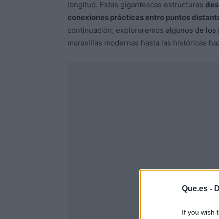
longitud. Estas gigantescas estructuras
desa
conexiones prácticas entre puntos distant
continuación, exploraremos
algunos de los
maravillas modernas hasta las históricas ha
Que.es -
D
If you wish 