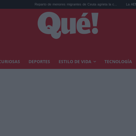
Reparto de menores migrantes de Ceuta agrieta la c...
La AEMET prepara 
CURIOSAS
DEPORTES
ESTILO DE VIDA
TECNOLOGÍA