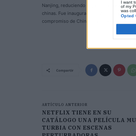
I want t
Nanjing, reduciendo significativamente el t
of my P
was col
chinas. Fue inaugurado en 2011 y es logro n
Opted 
compromiso de China con la expansión de su
Atrás
Compartir
ARTÍCULO ANTERIOR
NETFLIX TIENE EN SU
CATÁLOGO UNA PELÍCULA M
TURBIA CON ESCENAS
PERTURBADORAS