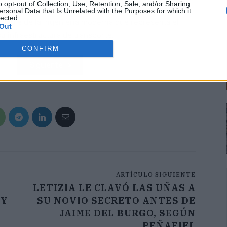
o opt-out of Collection, Use, Retention, Sale, and/or Sharing
iempo de viaje entre estas dos importantes ciudades
ersonal Data that Is Unrelated with the Purposes for which it
lected.
otable de la ingeniería moderna que representa el
Out
 infraestructura de transporte.
CONFIRM
Siguiente
ARTÍCULO SIGUIENTE
LETIZIA LE CLAVÓ LAS UÑAS A
UY
SU NOVIO SECRETO ANTES DE
JAIME DEL BURGO, SEGÚN
PEÑAFIEL