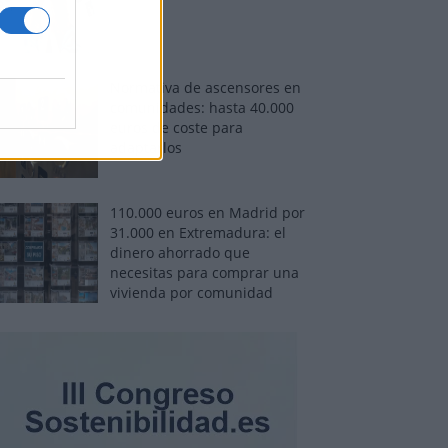
Normativa de ascensores en
comunidades: hasta 40.000
euros de coste para
adaptarlos
110.000 euros en Madrid por
31.000 en Extremadura: el
dinero ahorrado que
necesitas para comprar una
vivienda por comunidad