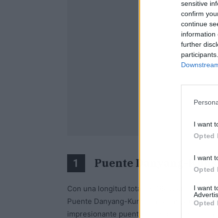
sensitive in
confirm you
continue se
information 
further disc
participants
Downstream 
Persona
I want t
Opted 
I want t
Puente Danyang-Kunsh
1
Opted 
I want 
Con una longitud total de 164.8 kilómetros, u
Advertis
Puente Danyang-Kunshan Grand, ubicado e
Opted 
impresionante puente forma parte de la líne