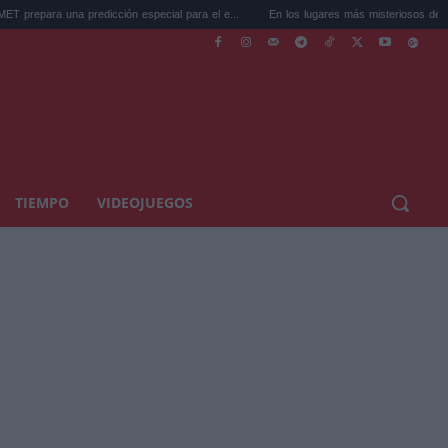
una predicción especial para el e...
En los lugares más misteriosos del planeta: Sto
TIEMPO
VIDEOJUEGOS