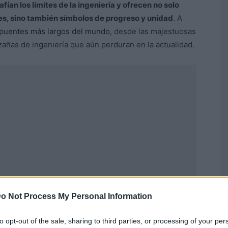
fían los límites de la ingeniería y ofrecen no solo
es, sino también símbolos de progreso y unidad
. A
 puentes más largos del mundo
, desde las majestuosas
zañas de ingeniería que aún perduran en la actualidad.
o Not Process My Personal Information
Publicidad
to opt-out of the sale, sharing to third parties, or processing of your per