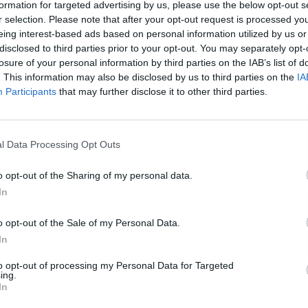
formation for targeted advertising by us, please use the below opt-out s
r selection. Please note that after your opt-out request is processed y
eing interest-based ads based on personal information utilized by us or
disclosed to third parties prior to your opt-out. You may separately opt-
losure of your personal information by third parties on the IAB’s list of
L
. This information may also be disclosed by us to third parties on the
IA
Participants
that may further disclose it to other third parties.
l Data Processing Opt Outs
o opt-out of the Sharing of my personal data.
In
o opt-out of the Sale of my Personal Data.
an Grand (China)
In
to opt-out of processing my Personal Data for Targeted
na distancia similar a la que hay de Alicante a Ibiza, el
ing.
n China,
es el puente más largo del mundo
. Este
In
a de ferrocarril de alta velocidad entre Shanghai y