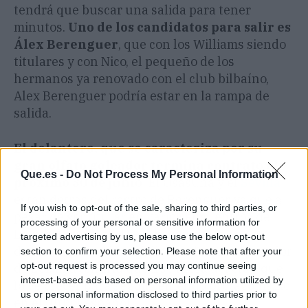
tendrá que buscar una salida para tener
minutos.
Uno de los candidatos para salir es
Álex Berenguer
, que con los Williams siendo
titulares y con Nico, el pequeño de los
hermanos ya renovado con el club bilbaíno,
Alex Berenguer podría estar en la rampa de
salida.
El delantero, que se caracteriza por su
gran olfato goleador termina contrato el
Que.es -
Do Not Process My Personal Information
próximo 30 de junio.
El Osasuna y el
Sevilla
están detrás del rastro de Berenguer ya que a
If you wish to opt-out of the sale, sharing to third parties, or
pesar de ser titular en varios encuentros de
processing of your personal or sensitive information for
Liga, la llegada de Djaló le mandaría
targeted advertising by us, please use the below opt-out
directamente al banquillo. Por lo que el jugador
section to confirm your selection. Please note that after your
opt-out request is processed you may continue seeing
de Lezama tendría que irse fuera del club que
interest-based ads based on personal information utilized by
lo ve crecer para seguir teniendo protagonismo
us or personal information disclosed to third parties prior to
en el fútbol español.