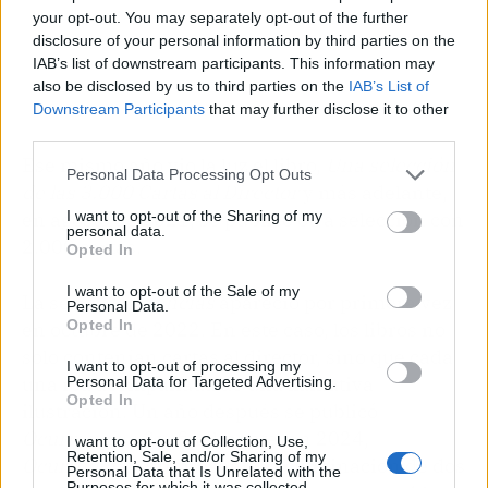
your opt-out. You may separately opt-out of the further
disclosure of your personal information by third parties on the
IAB’s list of downstream participants. This information may
also be disclosed by us to third parties on the
IAB’s List of
Downstream Participants
that may further disclose it to other
third parties.
Ese mismo año vio la luz el libro,
Una selección
Personal Data Processing Opt Outs
de las 3.000 Cartas al Director
y más adelante,
I want to opt-out of the Sharing of my
en agosto de 2021, se publicó otra selección con
personal data.
2.000 cartas.
Opted In
I want to opt-out of the Sale of my
La serie
Ocurrencias
apareció por primera vez
Personal Data.
Opted In
en octubre de 2022. En este caso, los libros no
solo contenían cartas al director, sino que cada
I want to opt-out of processing my
una iba acompañada de una llamativa
Personal Data for Targeted Advertising.
Opted In
ilustración. Un año después se publicó
Ocurrencias 2
y, finalmente, en 2024,
I want to opt-out of Collection, Use,
Retention, Sale, and/or Sharing of my
Ocurrencias 3
representa la culminación de dos
Personal Data that Is Unrelated with the
Purposes for which it was collected.