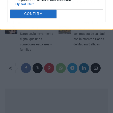
productivas décadas que dejaron memorables
Opted Out
cartas al director.
CONFIRM
Artículo anterior
Artículo siguiente
App ColeChef de
La importancia de contar
Serunion; la herramienta
con madera de calidad,
digital que une a
con la empresa Casas
comedores escolares y
de Madera Bálticas
familias