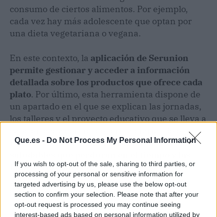
consumo de ciertos alimentos. Por ejemplo,
cada vez hay más adolescente que optan por
una dieta vegetariana o vegana.
En este contexto, la
aplicación de Serunion
permite gestionar y acceder a información
detallada sobre los productos que ofrece cada
plato
. Por último, esta herramienta dispone de
un apartado en el que se explican las jornadas,
los talleres y el proyecto educativo que se lleva a
cabo en cada centro, de forma diaria. De esta
Que.es -
Do Not Process My Personal Information
manera, es posible
instaurar hábitos
saludables que perduran en el tiempo y las
If you wish to opt-out of the sale, sharing to third parties, or
familias lo conocen.
processing of your personal or sensitive information for
targeted advertising by us, please use the below opt-out
Gracias a Serunion un centro de enseñanza
section to confirm your selection. Please note that after your
puede optimizar la gestión de su
comedor
.
opt-out request is processed you may continue seeing
Además, al usar la aplicación que ofrece esta
interest-based ads based on personal information utilized by