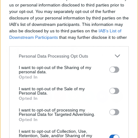
us or personal information disclosed to third parties prior to
empresa,
la dirección del establecimiento
your opt-out. You may separately opt-out of the further
cuenta con la posibilidad de garantizar
disclosure of your personal information by third parties on the
información precisa y de calidad
a las familias.
IAB’s list of downstream participants. This information may
also be disclosed by us to third parties on the
IAB’s List of
Downstream Participants
that may further disclose it to other
Artículo anterior
Artículo siguiente
third parties.
TalenTTech Summit
Un libro redondo por
Andalucía (TTS24), un
dentro y por fuera que
Personal Data Processing Opt Outs
gran encuentro entre el
termina con las Cartas
I want to opt-out of the Sharing of my
talento y la tecnología
al Director de Enrique
personal data.
Stuyck
Opted In
I want to opt-out of the Sale of my
Personal Data.
Opted In
I want to opt-out of processing my
Personal Data for Targeted Advertising.
Opted In
I want to opt-out of Collection, Use,
Retention, Sale, and/or Sharing of my