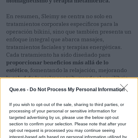
biomagnetismo y terapia metamórfica.
En resumen, Sleimy se centra no solo en
tratamientos corporales específicos para la
operación bikini, sino que también presenta un
enfoque integral que abarca masajes,
tratamientos faciales y terapias energéticas.
Cada tratamiento ha sido diseñado para
proporcionar beneficios más allá de lo
estético
, fomentando la relajación, mejorando
la salud de la piel y contribuyendo al equilibrio
emocional.
Que.es -
Do Not Process My Personal Information
If you wish to opt-out of the sale, sharing to third parties, or
processing of your personal or sensitive information for
targeted advertising by us, please use the below opt-out
section to confirm your selection. Please note that after your
opt-out request is processed you may continue seeing
interest-based ads based on personal information utilized by