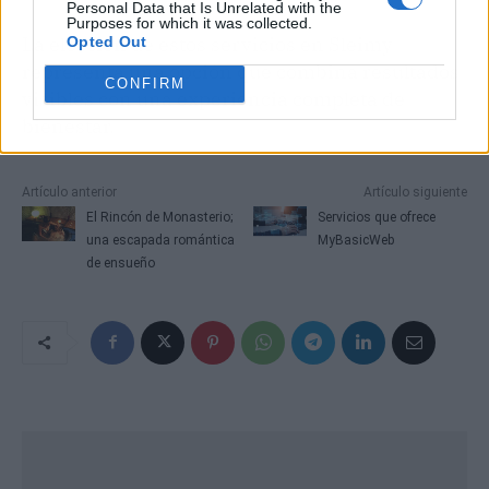
Personal Data that Is Unrelated with the
Purposes for which it was collected.
La elección de estos servicios en Sleimy
Opted Out
representa una opción que combina resultados
CONFIRM
visibles con una experiencia completa de
bienestar.
Artículo anterior
Artículo siguiente
El Rincón de Monasterio;
Servicios que ofrece
una escapada romántica
MyBasicWeb
de ensueño