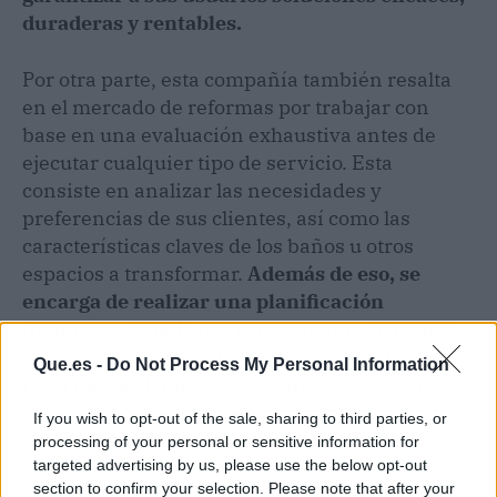
duraderas y rentables.
Por otra parte, esta compañía también resalta
en el mercado de reformas por trabajar con
base en una evaluación exhaustiva antes de
ejecutar cualquier tipo de servicio. Esta
consiste en analizar las necesidades y
preferencias de sus clientes, así como las
características claves de los baños u otros
espacios a transformar.
Además de eso, se
encarga de realizar una planificación
financiera guiada por especialistas en el área
para asegurar una ejecución exitosa de
Que.es -
Do Not Process My Personal Information
reformas de baños.
Esta planificación se diseña
con base en un presupuesto y programación
If you wish to opt-out of the sale, sharing to third parties, or
precisa para cada proceso.
processing of your personal or sensitive information for
targeted advertising by us, please use the below opt-out
section to confirm your selection. Please note that after your
Finalmente, el equipo de Muebles Industria