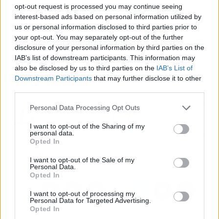
opt-out request is processed you may continue seeing
siempre está dispuesto a escuchar las
interest-based ads based on personal information utilized by
necesidades de sus clientes y al mismo tiempo
us or personal information disclosed to third parties prior to
proporcionarles asesoría con base en su
your opt-out. You may separately opt-out of the further
experiencia del área. Esto lo hacen con el
disclosure of your personal information by third parties on the
IAB’s list of downstream participants. This information may
objetivo de generar resultados más
also be disclosed by us to third parties on the
IAB’s List of
personalizados, satisfactorios y profesionales.
Downstream Participants
that may further disclose it to other
third parties.
Artículo anterior
Artículo siguiente
Personal Data Processing Opt Outs
Un viaje cinematográfico
El software para
por el mundo oscuro de
gestionar ventas de
I want to opt-out of the Sharing of my
personal data.
la medicina con el
forma eficaz y optimizar
Opted In
director Alex García
múltiples procesos que
Mallarini
ha creado Certitec
I want to opt-out of the Sale of my
Personal Data.
Opted In
I want to opt-out of processing my
Personal Data for Targeted Advertising.
Opted In