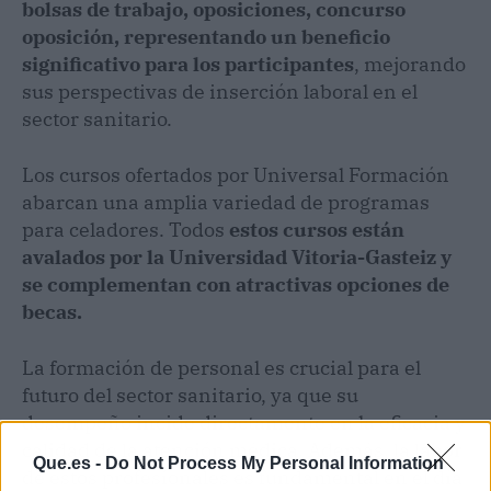
bolsas de trabajo, oposiciones, concurso
oposición, representando un beneficio
significativo para los participantes
, mejorando
sus perspectivas de inserción laboral en el
sector sanitario.
Los cursos ofertados por Universal Formación
abarcan una amplia variedad de programas
para celadores. Todos
estos cursos están
avalados por la Universidad Vitoria-Gasteiz y
se complementan con atractivas opciones de
becas.
La formación de personal es crucial para el
futuro del sector sanitario, ya que su
desempeño incide directamente en la eficacia y
calidad de la atención médica. Además, la labor
Que.es -
Do Not Process My Personal Information
de estos profesionales es fundamental en el día