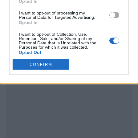
Opted In
maestría en
diferentes motos con
administración de
sus ventajas e
I want to opt-out of processing my
Personal Data for Targeted Advertising.
empresas de ESIE
inconvenientes
Opted In
I want to opt-out of Collection, Use,
Retention, Sale, and/or Sharing of my
Personal Data that Is Unrelated with the
Purposes for which it was collected.
Opted Out
CONFIRM