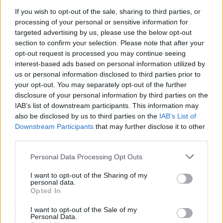
a día de los centros hospitalarios, asegurando el
If you wish to opt-out of the sale, sharing to third parties, or
adecuado funcionamiento de las instalaciones y
processing of your personal or sensitive information for
ofreciendo un soporte indispensable para el
targeted advertising by us, please use the below opt-out
equipo médico.
section to confirm your selection. Please note that after your
opt-out request is processed you may continue seeing
interest-based ads based on personal information utilized by
En este contexto,
los cursos para celadores
us or personal information disclosed to third parties prior to
ofrecidos por Universal Formación
your opt-out. You may separately opt-out of the further
representan una oportunidad invaluable para
disclosure of your personal information by third parties on the
aquellos que buscan una capacitación de
IAB’s list of downstream participants. This information may
also be disclosed by us to third parties on the
IAB’s List of
calidad
, adaptable a sus necesidades y que les
Downstream Participants
that may further disclose it to other
proporcione herramientas necesarias para
third parties.
destacar en su campo laboral. Por último, estas
formaciones contribuyen al avance y
Personal Data Processing Opt Outs
profesionalización del sector sanitario.
I want to opt-out of the Sharing of my
personal data.
Opted In
Artículo anterior
Artículo siguiente
I want to opt-out of the Sale of my
Pre MBA, el programa
Eginer enumera las
Personal Data.
educativo de pre
características de las