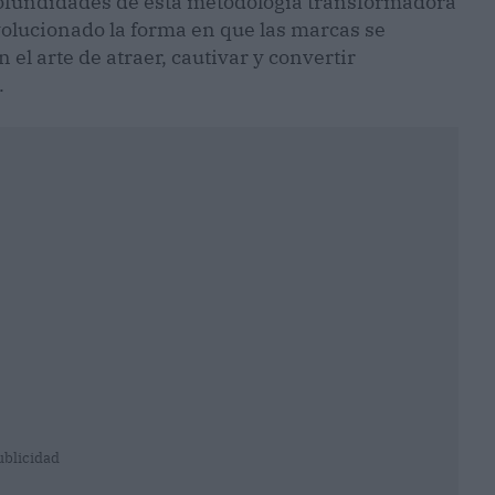
 profundidades de esta metodología transformadora
evolucionado la forma en que las marcas se
el arte de atraer, cautivar y convertir
.
ublicidad