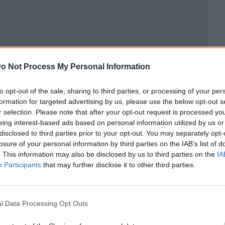
o Not Process My Personal Information
to opt-out of the sale, sharing to third parties, or processing of your per
formation for targeted advertising by us, please use the below opt-out s
r selection. Please note that after your opt-out request is processed y
eing interest-based ads based on personal information utilized by us or
disclosed to third parties prior to your opt-out. You may separately opt-
keting
, Milo invita al lector a embarcarse en una
losure of your personal information by third parties on the IAB’s list of
. This information may also be disclosed by us to third parties on the
IA
ey, y la construcción de relaciones genuinas, el
Participants
that may further disclose it to other third parties.
scubrir cómo el Inbound Marketing está
o estrategias para enamorar a la audiencia y
 defensores de la marca.
l Data Processing Opt Outs
a hablando un poco sobre ti. ¿Podrías