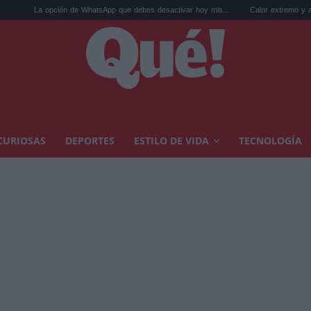
 de WhatsApp que debes desactivar hoy mis...
Calor extremo y ansiedad: síntomas i
CURIOSAS
DEPORTES
ESTILO DE VIDA
TECNOLOGÍA