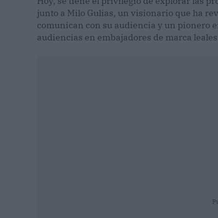
Hoy, se tiene el privilegio de explorar las
junto a Milo Gulias, un visionario que ha r
comunican con su audiencia y un pionero en 
audiencias en embajadores de marca leales
P