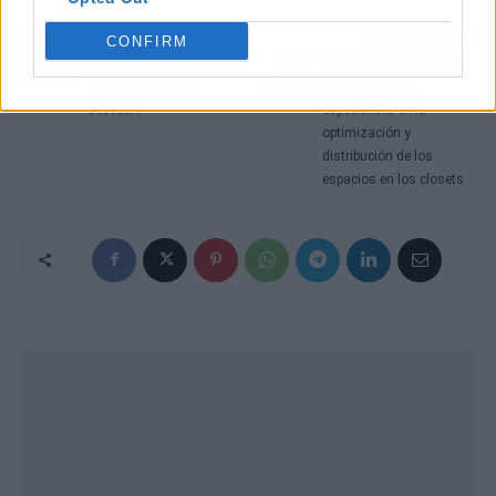
Artículo anterior
Artículo siguiente
CONFIRM
Camino de Santiago; hay
El equipo profesional de
más de uno para
Dcasa Panamá,
descubrir
especialista en la
optimización y
distribución de los
espacios en los closets