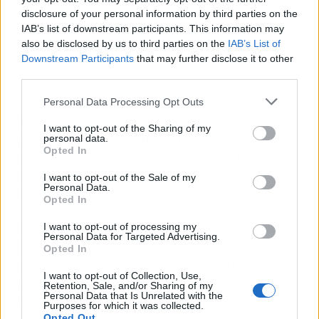
disclosure of your personal information by third parties on the
IAB’s list of downstream participants. This information may
also be disclosed by us to third parties on the
IAB’s List of
Downstream Participants
that may further disclose it to other
third parties.
Personal Data Processing Opt Outs
Otro valor añadido de esta empresa es que
I want to opt-out of the Sharing of my
efectúa
trabajos rápidos, limpios y
personal data.
Opted In
profesionales
que tienen una garantía a largo
plazo. Por estos motivos, esta firma ha ganado
I want to opt-out of the Sale of my
Personal Data.
relevancia en este sector.
Opted In
De la mano de los profesionales de Reforma
I want to opt-out of processing my
Personal Data for Targeted Advertising.
Baños es posible llevar a cabo una renovación
Opted In
integral de este espacio tan importante en
I want to opt-out of Collection, Use,
cualquier hogar. Se trata de una manera de
Retention, Sale, and/or Sharing of my
Personal Data that Is Unrelated with the
ganar confort y revalorizar una propiedad.
Purposes for which it was collected.
Opted Out