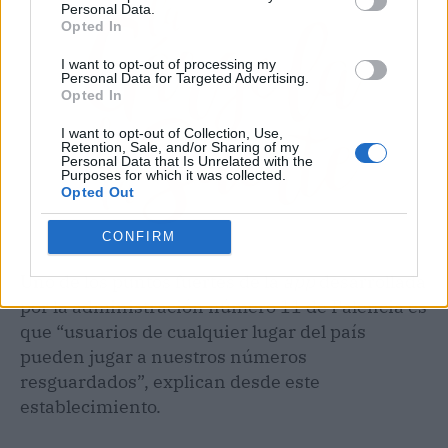
Personal Data.
Opted In
I want to opt-out of processing my
Personal Data for Targeted Advertising.
Opted In
I want to opt-out of Collection, Use,
Retention, Sale, and/or Sharing of my
Personal Data that Is Unrelated with the
Purposes for which it was collected.
Opted Out
CONFIRM
Uno de los puntos fuertes de la
app
desarrollada
por la administración número 11 de Palencia es
que “usuarios de cualquier lugar del país
pueden jugar a nuestros números
resguardados”, explican desde este
establecimiento.