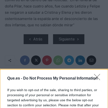
doña Pilar, hace cuatro años, fue cuando Letizia y Felipe
se negaron a saludar a Cristina y Elena y les dieron
ostentosamente la espalda ante el desconcierto de las
dos infantas, que no sabían dónde mirar”
Atrás
Siguiente
ARTÍCULO ANTERIOR
ARTÍCULO SIGUIENTE
Que.es -
Do Not Process My Personal Information
LAS SIETE PELÍCULAS
OSCAR 2024: LA
Y SERIES PARA NO
ESCENA ELIMINADA DE
If you wish to opt-out of the sale, sharing to third parties, or
OLVIDAR EL 11M
EMMA STONE EN
processing of your personal or sensitive information for
'POBRES CRIATURAS',
targeted advertising by us, please use the below opt-out
QUE TIENE FECHA EN
DISNEY+
section to confirm your selection. Please note that after your