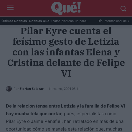
Huelga de médicos: los sindicatos plantean un paro...
Día Internacional de la Cerveza
Últimas Noticias
- Noticias Que!:
Pilar Eyre cuenta el
feísimo gesto de Letizia
con las infantas Elena y
Cristina delante de Felipe
VI
-
Por
Florian Salazar
11 marzo, 2024 06:11
De la relación tensa entre Letizia y la familia de Felipe VI
hay mucha tela que cortar,
pues, especialistas como
Pilar Eyre o Jaime Peñafiel, han retratado en más de una
oportunidad cómo se maneja esta relación que, muchas