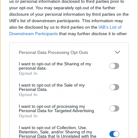
us or personal information disclosed to third parties prior to
para el desarrollo de las personas que tienen
your opt-out. You may separately opt-out of the further
autismo.
disclosure of your personal information by third parties on the
IAB’s list of downstream participants. This information may
also be disclosed by us to third parties on the
IAB’s List of
Downstream Participants
that may further disclose it to other
Artículo anterior
Artículo siguiente
third parties.
Asesolab ofrece un
Organizar despedidas
servicio de
familiares significativas
Personal Data Processing Opt Outs
asesoramiento fiscal
con Universalglob
para aliviar la carga
I want to opt-out of the Sharing of my
fiscal de las empresas
personal data.
Opted In
I want to opt-out of the Sale of my
Personal Data.
Opted In
I want to opt-out of processing my
Personal Data for Targeted Advertising.
Opted In
I want to opt-out of Collection, Use,
Retention, Sale, and/or Sharing of my
Personal Data that Is Unrelated with the