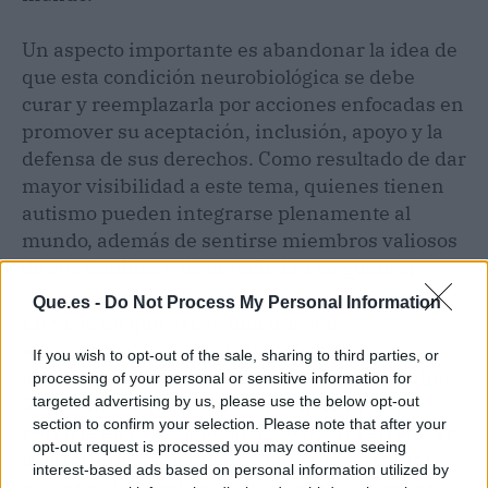
Un aspecto importante es abandonar la idea de
que esta condición neurobiológica se debe
curar y reemplazarla por acciones enfocadas en
promover su aceptación, inclusión, apoyo y la
defensa de sus derechos. Como resultado de dar
mayor visibilidad a este tema, quienes tienen
autismo pueden integrarse plenamente al
mundo, además de sentirse miembros valiosos
de sus familias y de la sociedad en general.
Que.es -
Do Not Process My Personal Information
En vista de que existe una imagen
estereotipada acerca de las personas con
If you wish to opt-out of the sale, sharing to third parties, or
autismo, el proyecto radiofónico Autism Online
processing of your personal or sensitive information for
Radio trabaja para cambiar la narrativa que
targeted advertising by us, please use the below opt-out
section to confirm your selection. Please note that after your
persiste en la actualidad. Esto podría erradicar
opt-out request is processed you may continue seeing
la discriminación que se genera en distintos
interest-based ads based on personal information utilized by
espacios, logrando construir un mejor entorno