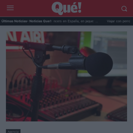
La regulación de influencers en España, en jaque: ...
Viajar con perro en coche
Últimas Noticias
- Noticias Que!:
Agencia