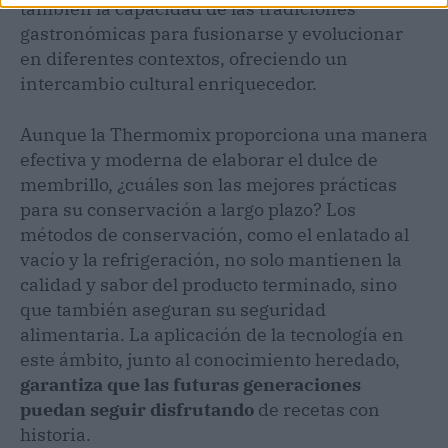
también la capacidad de las tradiciones
gastronómicas para fusionarse y evolucionar
en diferentes contextos, ofreciendo un
intercambio cultural enriquecedor.
Aunque la Thermomix proporciona una manera
efectiva y moderna de elaborar el dulce de
membrillo, ¿cuáles son las mejores prácticas
para su conservación a largo plazo? Los
métodos de conservación, como el enlatado al
vacío y la refrigeración, no solo mantienen la
calidad y sabor del producto terminado, sino
que también aseguran su seguridad
alimentaria. La aplicación de la tecnología en
este ámbito, junto al conocimiento heredado,
garantiza que las futuras generaciones
puedan seguir disfrutando
de recetas con
historia.