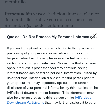
membrillo.
Presentación y uso:
Tradicionalmente, el dulce
de membrillo se sirve con queso o como postre.
Sin embargo, puede ser también un
acompañamiento exquisito para carnes o un
relleno original para tartas y pasteles.
Que.es -
Do Not Process My Personal Information
If you wish to opt-out of the sale, sharing to third parties, or
Almacenamiento a largo plazo:
Si desea
processing of your personal or sensitive information for
conservar su dulce de membrillo durante
targeted advertising by us, please use the below opt-out
meses, opte por el envasado al vacío o el baño
section to confirm your selection. Please note that after your
María, asegurándose de que los recipientes
opt-out request is processed you may continue seeing
estén perfectamente sellados y esterilizados.
interest-based ads based on personal information utilized by
us or personal information disclosed to third parties prior to
your opt-out. You may separately opt-out of the further
Así que ya lo tiene, siguiendo estos pasos y
disclosure of your personal information by third parties on the
consejos, puede crear un dulce de membrillo
IAB’s list of downstream participants. This information may
casero que encapsule la esencia de lo
also be disclosed by us to third parties on the
IAB’s List of
tradicional con la ayuda de la tecnología
Downstream Participants
that may further disclose it to other