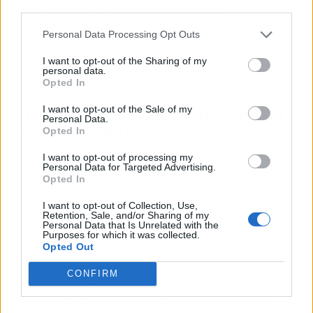
moderna. La Thermomix no solo nos
third parties.
proporciona facilidades y nos ahorra tiempo,
Personal Data Processing Opt Outs
sino que también
abre la puerta a infinitas
posibilidades
en la repostería casera. ¡Feliz
I want to opt-out of the Sharing of my
personal data.
cocina!
Opted In
I want to opt-out of the Sale of my
EL MEMBRILLO EN LA DIÁSPORA
Personal Data.
GASTRONÓMICA
Opted In
I want to opt-out of processing my
Más allá de las fronteras españolas, el
Personal Data for Targeted Advertising.
membrillo ha viajado y se ha adaptado a
Opted In
diversas culturas culinarias. En América
I want to opt-out of Collection, Use,
Latina, por ejemplo, el dulce de membrillo
Retention, Sale, and/or Sharing of my
Personal Data that Is Unrelated with the
acompaña a menudo el pan en el desayuno o la
Purposes for which it was collected.
Opted Out
merienda, mientras que en otras regiones
se le
utiliza como relleno de tartas y empanadas.
CONFIRM
Esta adaptabilidad demuestra no solo la
versatilidad del membrillo como fruta, sino