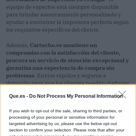
equipo de expertos está siempre disponible
para brindar asesoramiento personalizado y
ayudar a encontrar la impresora perfecta según
los requisitos específicos del cliente.
Además,
Cartucho.es mantiene un
compromiso con la satisfacción del cliente,
procura un servicio de atención excepcional y
garantiza una experiencia de compra sin
problemas
. Envíos rápidos y seguros a
domicilio para que los clientes puedan disfrutar
de su nueva impresora lo antes posible.
Que.es -
Do Not Process My Personal Information
Elegir la mejor impresora para casa requiere
If you wish to opt-out of the sale, sharing to third parties, or
evaluar cuidadosamente las necesidades de
processing of your personal or sensitive information for
impresión, considerar la calidad y
targeted advertising by us, please use the below opt-out
disponibilidad de los consumibles, así como
section to confirm your selection. Please note that after your