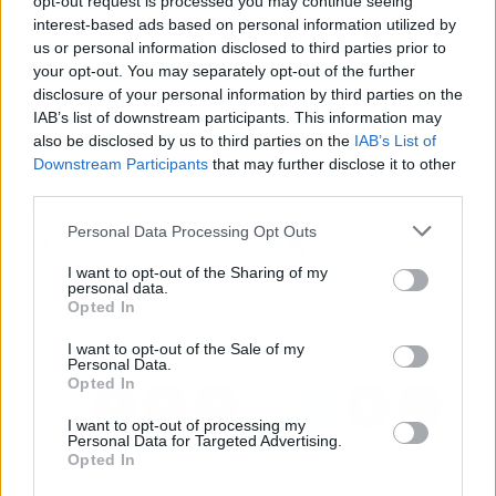
buscar opciones que ofrezcan conectividad y
opt-out request is processed you may continue seeing
interest-based ads based on personal information utilized by
funciones adicionales. Como empresa
us or personal information disclosed to third parties prior to
comprometida con la satisfacción de los
your opt-out. You may separately opt-out of the further
clientes, Cartucho.es está para brindar
disclosure of your personal information by third parties on the
orientación y asesoramiento en la elección del
IAB’s list of downstream participants. This information may
equipo adecuado para cada hogar.
also be disclosed by us to third parties on the
IAB’s List of
Downstream Participants
that may further disclose it to other
third parties.
Artículo anterior
Artículo siguiente
Personal Data Processing Opt Outs
Evitar los dolores de
El desarrollo de tiras
espalda con las sillas y
dentales blanqueadoras
I want to opt-out of the Sharing of my
mesas ergonómicas de
de Dr. INUK, una apuesta
personal data.
Mercaoficina
por el futuro del cuidado
Opted In
bucal
I want to opt-out of the Sale of my
Personal Data.
Opted In
I want to opt-out of processing my
Personal Data for Targeted Advertising.
Opted In