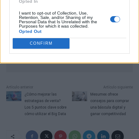
Opted In
I want to opt-out of Collection, Use,
Retention, Sale, and/or Sharing of my
Personal Data that Is Unrelated with the
Purposes for which it was collected.
Opted Out
CONFIRM
Artículo anterior
Artículo siguiente
¿Cómo mejorar las
Mesumex ofrece
estrategias de venta?
consejos para comprar
Los 5 puntos clave sobre
una báscula digital y
cómo utilizar el Big Data
ganar competitividad