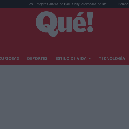
Los 7 mejores discos de Bad Bunny, ordenados de me...
'Bomba en el Pan Am 103':
CURIOSAS
DEPORTES
ESTILO DE VIDA
TECNOLOGÍA