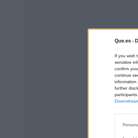
Que.es -
D
If you wish 
sensitive in
confirm you
continue se
P
information 
further disc
participants
Downstream 
Persona