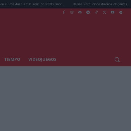
 la serie de Netflix sobr...
Blusas Zara: cinco diseños elegantes y ligeros que...
TIEMPO
VIDEOJUEGOS