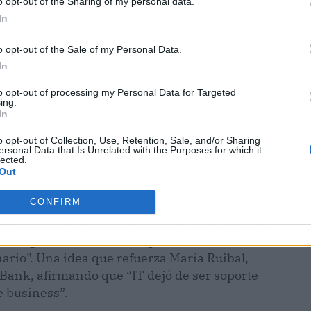
o opt-out of the Sharing of my personal data.
In
o opt-out of the Sale of my Personal Data.
In
 del cambio en el mundo empresarial en las
to opt-out of processing my Personal Data for Targeted
s innovar, crecer y mantenerse competitivas en
ing.
In
. Una convergencia entre ambos ámbitos que ha
gía en la gestión de negocio, transformando las
o opt-out of Collection, Use, Retention, Sale, and/or Sharing
ersonal Data that Is Unrelated with the Purposes for which it
idades de talento cualificado en nuevas
lected.
Out
CONFIRM
Manager en Santander Universidades destaca
a impulsada por la tecnología. Para asegurar
rollo global, necesitamos profesionales
rio". Una idea que refuerza María Ruibal,
Bank, afirmando que “IT dejó de ser soporte
e business”.