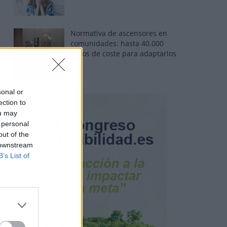
Normativa de ascensores en
comunidades: hasta 40.000
euros de coste para adaptarlos
sonal or
ection to
ou may
 personal
out of the
 downstream
B’s List of