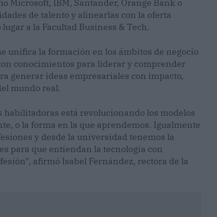
omo Microsoft, IBM, Santander, Orange Bank o
ades de talento y alinearlas con la oferta
 lugar a la Facultad Business & Tech.
ue unifica la formación en los ámbitos de negocio
s con conocimientos para liderar y comprender
para generar ideas empresariales con impacto,
del mundo real.
s habilitadoras está revolucionando los modelos
ente, o la forma en la que aprendemos. Igualmente
esiones y desde la universidad tenemos la
es para que entiendan la tecnología con
esión”, afirmó Isabel Fernández, rectora de la