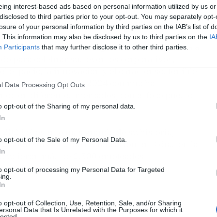
eing interest-based ads based on personal information utilized by us or
 con un 61 % de asistentes a eventos de origen
disclosed to third parties prior to your opt-out. You may separately opt-
Francia, frente a un 39 % de origen nacional.
losure of your personal information by third parties on the IAB’s list of
. This information may also be disclosed by us to third parties on the
IA
nts, Malin Nilsson, ha agradecido la confianza a
Participants
that may further disclose it to other third parties.
ido para celebrar sus eventos corporativos,
el espacio, la innovación y el carácter sostenible
on Centre. Encaramos 2024 con mucha
l Data Processing Opt Outs
endo en diferentes mercados, con el foco puesto
o”.
o opt-out of the Sharing of my personal data.
In
2023 el evento más grande de su historia,
o opt-out of the Sale of my Personal Data.
5.000 servicios de restauración en 3 días en la
In
 acudieron más de 2.500 empleados.
to opt-out of processing my Personal Data for Targeted
ing.
In
o opt-out of Collection, Use, Retention, Sale, and/or Sharing
ersonal Data that Is Unrelated with the Purposes for which it
lected.