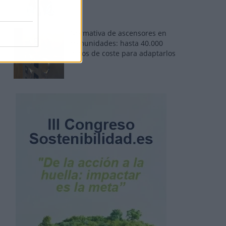
Normativa de ascensores en
comunidades: hasta 40.000
euros de coste para adaptarlos