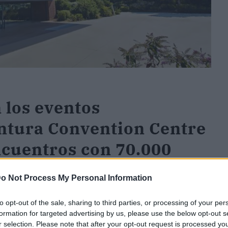
 los eventos
ntura Convention Centre
ncuentros con 70.000
o Not Process My Personal Information
to opt-out of the sale, sharing to third parties, or processing of your per
do cifras de récord en 2023, acogiendo más de
formation for targeted advertising by us, please use the below opt-out s
r selection. Please note that after your opt-out request is processed y
es a lo largo del año. Asimismo, ha constatado su