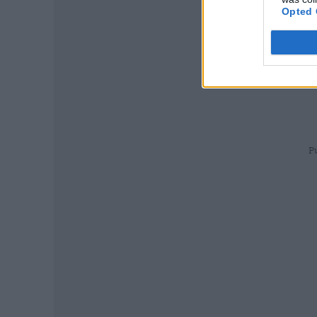
Opted 
P