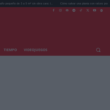
 3 a 5 m² sin obra cara: l...
Cómo salvar una planta con raíces podridas: el err...
TIEMPO
VIDEOJUEGOS