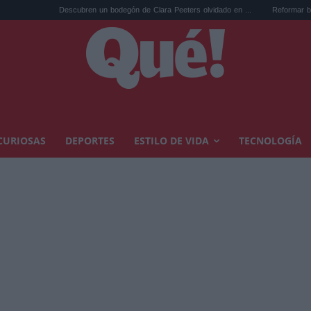
Descubren un bodegón de Clara Peeters olvidado en ...
Reformar baño pequeño de
CURIOSAS
DEPORTES
ESTILO DE VIDA
TECNOLOGÍA