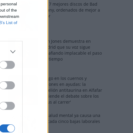
Los 7 mejores discos de Bad
 personal
Bunny, ordenados de mejor a
out of the
peor
 downstream
B’s List of
Tom Jones demuestra en
Madrid que su voz sigue
desafiando implacable el paso
del tiempo
Fuego en los cuernos y
millones en ayudas: la
rebelión antitaurina en Alfafar
enciende el debate sobre los
'bous al carrer'
La salud mental ya causa una
de cada cinco bajas laborales