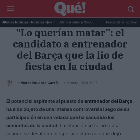
El precio de la vivienda en Valencia sube a 3.485 ...
Precio de la luz hoy, jueves 6
Últimas Noticias
- Noticias Que!:
"Lo querían matar": el
candidato a entrenador
del Barça que la lio de
fiesta en la ciudad
-
Por
Victor Eduardo García
4 febrero, 2024 06:07
El potencial aspirante al puesto de
entrenador del Barça
,
ha sido objeto de una intensa controversia luego de su
participación en una velada que ha sacudido los
cimientos de la ciudad.
La situación se tornó tensa
cuando se desató un inesperado altercado que dejó