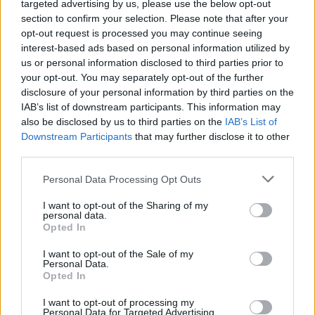
targeted advertising by us, please use the below opt-out
VERDADERO PREMIO
DÍA DE HOY
ES QUE LA GENTE SIGA
section to confirm your selection. Please note that after your
DISFRUTANDO DE LA
opt-out request is processed you may continue seeing
MÚSICA»
interest-based ads based on personal information utilized by
us or personal information disclosed to third parties prior to
your opt-out. You may separately opt-out of the further
disclosure of your personal information by third parties on the
IAB’s list of downstream participants. This information may
also be disclosed by us to third parties on the
IAB’s List of
Downstream Participants
that may further disclose it to other
third parties.
Personal Data Processing Opt Outs
I want to opt-out of the Sharing of my
personal data.
Opted In
I want to opt-out of the Sale of my
Personal Data.
Opted In
I want to opt-out of processing my
Publicidad
Personal Data for Targeted Advertising.