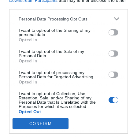
Downstream Participants
that may further disclose it to other
completos y versátiles, nos permite jugar con
third parties.
una amplia variedad de recetas y
Personal Data Processing Opt Outs
preparaciones, evitando la monotonía que a
menudo conduce a la desmotivación en una
I want to opt-out of the Sharing of my
personal data.
dieta.
Opted In
I want to opt-out of the Sale of my
La sinergia entre diferentes superalimentos
Personal Data.
también es un concepto interesante. La
Opted In
combinación de estos puede potenciar sus
I want to opt-out of processing my
beneficios y ayudar a
mejorar la absorción de
Personal Data for Targeted Advertising.
Opted In
sus nutrientes.
Por ejemplo, la vitamina C
presente en los cítricos puede mejorar la
I want to opt-out of Collection, Use,
Retention, Sale, and/or Sharing of my
absorción del hierro de los vegetales de hojas
Personal Data that Is Unrelated with the
verdes, haciendo un combo perfecto en una
Purposes for which it was collected.
Opted Out
ensalada.
CONFIRM
Además, cabe destacar la importancia de no