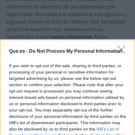
relevancia la elección de los alimentos que
ingerimos. No todos los alimentos son iguales y
algunos tienen el don de ofrecer una densidad
nutritiva superior con menos calorías,
bautizados como
superalimentos
. Estos
pueden ser verdaderas joyas en nuestro
régimen alimenticio, proporcionándonos
Que.es -
Do Not Process My Personal Information
vitaminas, minerales, antioxidantes y fibras.
Alimentos como la quinoa, los arándanos, el
If you wish to opt-out of the sale, sharing to third parties, or
processing of your personal or sensitive information for
salmón, el kale y las semillas de chía son solo
targeted advertising by us, please use the below opt-out
algunos ejemplos que pueden enriquecer
section to confirm your selection. Please note that after your
nuestra dieta sin contribuir al exceso de peso.
opt-out request is processed you may continue seeing
interest-based ads based on personal information utilized by
Al diseñar nuestro plan de comidas, una
us or personal information disclosed to third parties prior to
your opt-out. You may separately opt-out of the further
estrategia inteligente es incorporar estos
disclosure of your personal information by third parties on the
superalimentos en porciones controladas para
IAB’s list of downstream participants. This information may
maximizar la
nutrición sin exceder
las calorías
also be disclosed by us to third parties on the
IAB’s List of
diarias recomendadas. Además, al ser tan