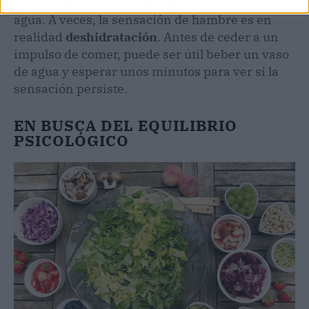
sobre hidratarse ni subestimar el poder del
agua. A veces, la sensación de hambre es en
realidad
deshidratación
. Antes de ceder a un
impulso de comer, puede ser útil beber un vaso
de agua y esperar unos minutos para ver si la
sensación persiste.
EN BUSCA DEL EQUILIBRIO
PSICOLÓGICO