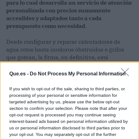
para lo cual desarrolla un servicio de atención
personalizada con precios sumamente
accesibles y adaptados tanto a cada
presupuesto como necesidad
.
Desde configurar y reparar calentadores de
agua rotos hasta inodoros obstruidos o grifos
que gotean, la firma, en definitiva, está
preparada para brindar soluciones urgentes,
rápidas y efectivas con solo una llamada
Que.es -
Do Not Process My Personal Information
telefónica.
If you wish to opt-out of the sale, sharing to third parties, or
processing of your personal or sensitive information for
targeted advertising by us, please use the below opt-out
section to confirm your selection. Please note that after your
opt-out request is processed you may continue seeing
interest-based ads based on personal information utilized by
us or personal information disclosed to third parties prior to
your opt-out. You may separately opt-out of the further