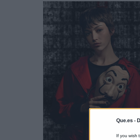
Que.es -
D
If you wish 