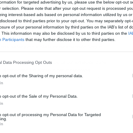
formation for targeted advertising by us, please use the below opt-out s
r selection. Please note that after your opt-out request is processed y
eing interest-based ads based on personal information utilized by us or
ha sido objeto de gran interés desde hace algún
disclosed to third parties prior to your opt-out. You may separately opt-
cto en varias ocasiones, admitiendo que al principio no
losure of your personal information by third parties on the IAB’s list of
L
adonna por nuestro país, muchos quedaron
. This information may also be disclosed by us to third parties on the
IA
cia Úrsula Corberó. Durante uno de sus conciertos,
Participants
that may further disclose it to other third parties.
io y bailar junto a ella la icónica canción 'Vogue'.
spectadores boquiabiertos. La combinación de la
l Data Processing Opt Outs
en el escenario fue algo que nadie esperaba
o opt-out of the Sharing of my personal data.
ente
, y su actuación conjunta fue aclamada por el
In
o opt-out of the Sale of my Personal Data.
In
to opt-out of processing my Personal Data for Targeted
ing.
In