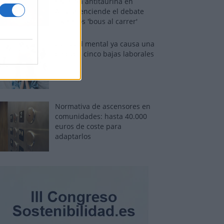
rebelión antitaurina en
Alfafar enciende el debate
sobre los 'bous al carrer'
La salud mental ya causa una
de cada cinco bajas laborales
Normativa de ascensores en
comunidades: hasta 40.000
euros de coste para
adaptarlos