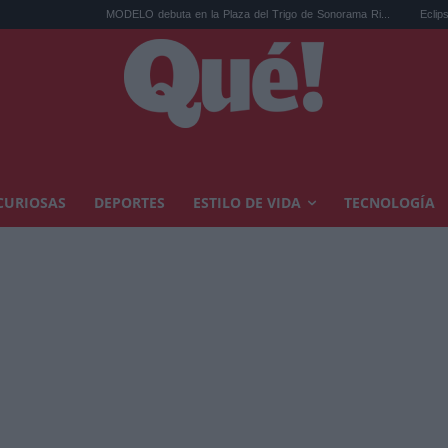
MODELO debuta en la Plaza del Trigo de Sonorama Ri...
Eclipse solar en C
CURIOSAS
DEPORTES
ESTILO DE VIDA
TECNOLOGÍA