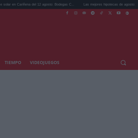
ariñena del 12 agosto: Bodegas C...
Las mejores hipotecas de agosto: el TAE más c
TIEMPO
VIDEOJUEGOS