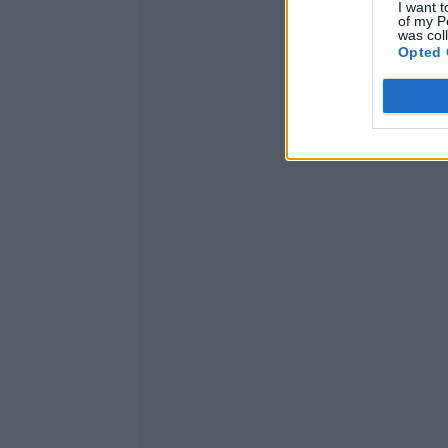
I want t
of my P
was col
Opted 