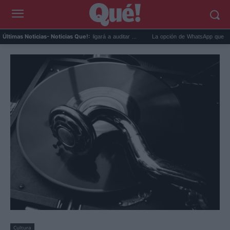
 la Ley Rider que obligará a auditar ...
La opción de WhatsApp que debes desactivar
Últimas Noticias
- Noticias Que!:
Cultura