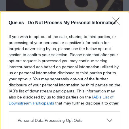
Que.es -
Do Not Process My Personal Information
If you wish to opt-out of the sale, sharing to third parties, or
processing of your personal or sensitive information for
Al celebrar 75 años de los maxi-singles de 45
targeted advertising by us, please use the below opt-out
section to confirm your selection. Please note that after your
rpm, no solo conmemoramos un hito en la
opt-out request is processed you may continue seeing
evolución de la música grabada, sino que
interest-based ads based on personal information utilized by
también reconocemos el impacto duradero de
us or personal information disclosed to third parties prior to
estos pequeños discos en nuestra cultura
your opt-out. You may separately opt-out of the further
musical. Desde la comodidad de un sencillo
disclosure of your personal information by third parties on the
IAB’s list of downstream participants. This information may
hasta la extravagancia de un maxi-single, cada
also be disclosed by us to third parties on the
IAB’s List of
giro a 45 rpm nos recuerda la belleza
Downstream Participants
that may further disclose it to other
intemporal de la música y la magia que reside
third parties.
en la espiral de un vinilo. ¡Que la música
continúe girando y que los 45 rpm sigan siendo
Personal Data Processing Opt Outs
la banda sonora de nuestra vida!