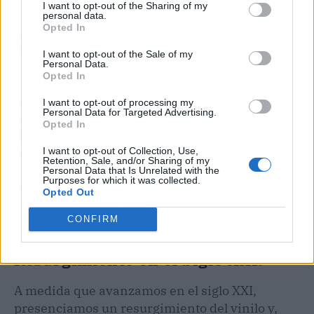
I want to opt-out of the Sharing of my
personal data.
Opted In
Explorando las Portadas y
Diseños:
I want to opt-out of the Sale of my
Personal Data.
Opted In
Las portadas de los maxi-singles se
convirtieron en lienzos artísticos que
I want to opt-out of processing my
Personal Data for Targeted Advertising.
complementaban la música que contenían.
Opted In
Diseñadores gráficos y artistas visuales
contribuyeron a la estética única de cada
I want to opt-out of Collection, Use,
Retention, Sale, and/or Sharing of my
lanzamiento. Estas portadas no solo sirvieron
Personal Data that Is Unrelated with the
Purposes for which it was collected.
como representaciones visuales de la música,
Opted Out
sino que también se convirtieron en íconos
CONFIRM
culturales que reflejaban el espíritu de la época.
Resurgimiento en el Siglo XXI:
A medida que avanzamos en el siglo XXI,
presenciamos un resurgimiento del vinilo y,