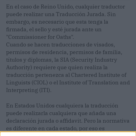
En el caso de Reino Unido, cualquier traductor
puede realizar una Traducción Jurada. Sin
embargo, es necesario que esta tenga la
firmada, el sello y esté jurada ante un
"Commissioner for Oaths".
Cuando se hacen traducciones de visados,
permisos de residencia, permisos de familia,
títulos y diplomas, la SIA (Security Industry
Authority) requiere que quien realiza la
traducción pertenezca al Chartered Institute of
Linguists (CIOL) o el Institute of Translation and
Interpreting (ITI).
En Estados Unidos cualquiera la traducción
puede realizarla cualquiera que añada una
declaración jurada o affidavit. Pero la normativa
es diferente en cada estado, por eso es
necesario consultarla. En Australia las