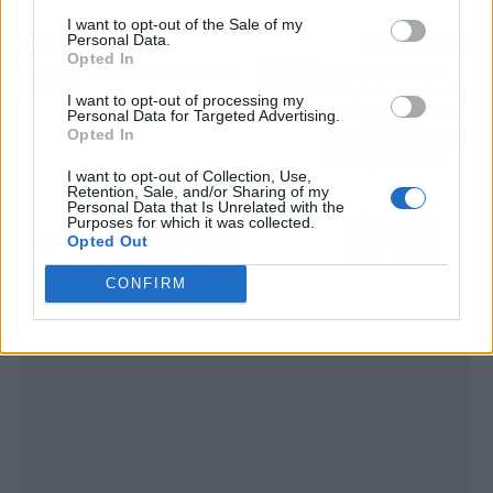
I want to opt-out of the Sale of my
Personal Data.
Artículo anterior
Artículo siguiente
Opted In
¿Qué ver en Nueva York?
El empresario Jamal
Satli Iglesias analiza la
I want to opt-out of processing my
Personal Data for Targeted Advertising.
adopción de prácticas
Opted In
sostenibles en el sector
hotelero y vacacional
I want to opt-out of Collection, Use,
Retention, Sale, and/or Sharing of my
Personal Data that Is Unrelated with the
Purposes for which it was collected.
Opted Out
CONFIRM