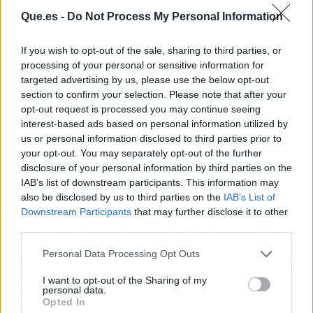
traducciones oficiales las hace un Traductor
Que.es -
Do Not Process My Personal Information
Oficial acreditado por la National Accreditation
Authority of Translators and Interpreters
If you wish to opt-out of the sale, sharing to third parties, or
processing of your personal or sensitive information for
(NAATI).
targeted advertising by us, please use the below opt-out
section to confirm your selection. Please note that after your
En Irlanda, también existen los traductores
opt-out request is processed you may continue seeing
jurados. Estos profesionales deben acreditar
interest-based ads based on personal information utilized by
cinco años de experiencia y superar dos
us or personal information disclosed to third parties prior to
your opt-out. You may separately opt-out of the further
exámenes que les permita ingresar en la ITIA
disclosure of your personal information by third parties on the
(Irish Translators & Interpreters Association).
IAB’s list of downstream participants. This information may
also be disclosed by us to third parties on the
IAB’s List of
Como ves, las traducciones juradas son
Downstream Participants
that may further disclose it to other
diferentes en cada país, pero en el caso de que
third parties.
la necesites en España, asegúrate de que
Personal Data Processing Opt Outs
cuentas con un profesional. De esta manera no
te arriesgas a que no acepten tu
I want to opt-out of the Sharing of my
personal data.
documentación.
Opted In