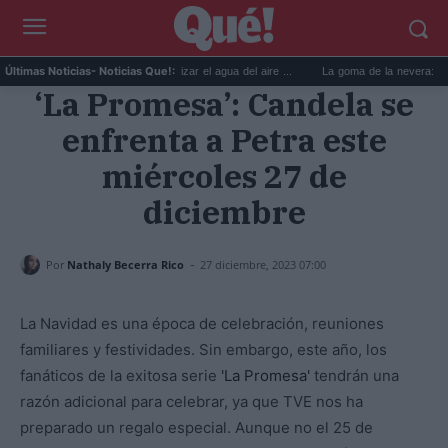
6 usos prácticos para reutilizar el agua del aire ...
La goma de la nevera: el truco 
Últimas Noticias
- Noticias Que!:
‘La Promesa’: Candela se
enfrenta a Petra este
miércoles 27 de
diciembre
-
Por
Nathaly Becerra Rico
27 diciembre, 2023 07:00
La Navidad es una época de celebración, reuniones
familiares y festividades. Sin embargo, este año, los
fanáticos de la exitosa serie
'La Promesa'
tendrán una
razón adicional para celebrar, ya que TVE nos ha
preparado un regalo especial. Aunque no el 25 de