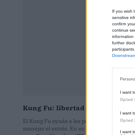
P
If you wish 
sensitive in
confirm you
continue se
information 
further disc
participants
Downstream 
Persona
I want t
Opted 
Kung Fu: libertad y relajación
I want t
El Kung Fu ayuda a las personas a superar s
Opted 
manejar el estrés. En su versión Ving Tsun,
I want 