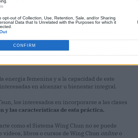
n el propio ser y con el resto
, para liberarse de
ing.
In
y alcanzar habilidades que induzcan a mantener
o opt-out of Collection, Use, Retention, Sale, and/or Sharing
ersonal Data that Is Unrelated with the Purposes for which it
lected.
n seis niveles perfectamente engranados, el
Out
la monja Yin Win Yu. El hecho de que este arte
CONFIRM
sutileza, sustentabilidad y un método basado en
a conocer el patriarca Moy Yat (1938-2001) en
 energía femenina y a la capacidad de este
interesadas en alcanzar u bienestar integral.
sun, los interesados en incorporarse a las clases
 y las características de esta práctica.
 arte como el Sistema Wing Chun no se puede
e vídeos, libros o cursos de Wing Chun
online
o