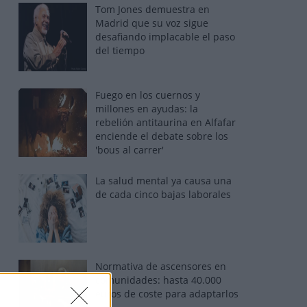
Tom Jones demuestra en
Madrid que su voz sigue
desafiando implacable el paso
del tiempo
Fuego en los cuernos y
millones en ayudas: la
rebelión antitaurina en Alfafar
enciende el debate sobre los
'bous al carrer'
La salud mental ya causa una
de cada cinco bajas laborales
Normativa de ascensores en
comunidades: hasta 40.000
euros de coste para adaptarlos