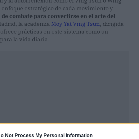
al y la autorreflexión como el Ving Tsun o Wing
y enfoque estratégico de cada movimiento y
 de combate para convertirse en el arte del
Madrid, la academia
Moy Yat Ving Tsun
, dirigida
ofrece prácticas en este sistema como un
para la vida diaria.
o Not Process My Personal Information