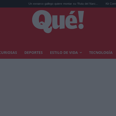
Un exnarco gallego quiere montar su 'Ruta del Narc...
Kit Connor será Cíclop
CURIOSAS
DEPORTES
ESTILO DE VIDA
TECNOLOGÍA