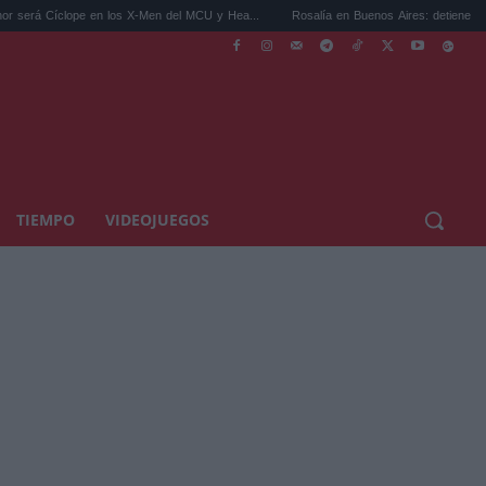
e en los X-Men del MCU y Hea...
Rosalía en Buenos Aires: detiene el tráfico y se s...
TIEMPO
VIDEOJUEGOS