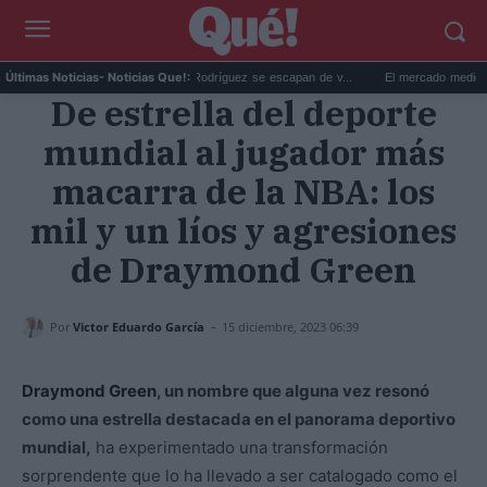
Marc Cucurella y Claudia Rodríguez se escapan de v...
El mercado medieval de Te
Últimas Noticias
- Noticias Que!:
De estrella del deporte
mundial al jugador más
macarra de la NBA: los
mil y un líos y agresiones
de Draymond Green
-
Por
Victor Eduardo García
15 diciembre, 2023 06:39
Draymond Green
, un nombre que alguna vez resonó
como una estrella destacada en el panorama deportivo
mundial,
ha experimentado una transformación
sorprendente que lo ha llevado a ser catalogado como el