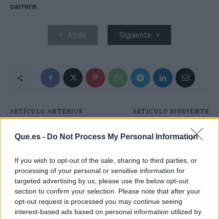
carrera.
Atrás
Siguiente
ARTÍCULO ANTERIOR
ARTÍCULO SIGUIENTE
HAY UN CURIOSO
LOS VIDEOJUEGOS YA
ERROR EN EL ÚLTIMO
NO SERÁN COMO
Que.es -
Do Not Process My Personal Information
CAPÍTULO DE
ANTES DESPUÉS DE LA
‘CUÉNTAME’ DEL QUE
MUERTE DEL MAYOR
CASI NADIE SE HA
EVENTO DE LA
If you wish to opt-out of the sale, sharing to third parties, or
DADO CUENTA
HISTORIA DEL MEDIO
processing of your personal or sensitive information for
targeted advertising by us, please use the below opt-out
section to confirm your selection. Please note that after your
opt-out request is processed you may continue seeing
interest-based ads based on personal information utilized by