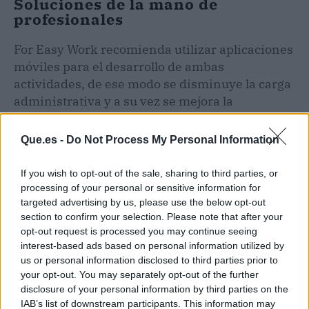
Soluciones de la mano de
profesionales
For Easy Work recomienda utilizar aplicaciones
móviles para el desarrollo de ambas
actividades, de ese modo se disminuye la carga
administrativa y a su vez se mejora la
comunicación de desviaciones con una
disminución de los tiempos de implantación de
Que.es -
Do Not Process My Personal Information
las medidas preventivas/correctoras.
Asseguratte es una plataforma web que utiliza
If you wish to opt-out of the sale, sharing to third parties, or
apps
móviles para realizar inspecciones y
processing of your personal or sensitive information for
observaciones preventivas de un modo eficaz y
targeted advertising by us, please use the below opt-out
section to confirm your selection. Please note that after your
rápido, facilitando la participación de la cadena
opt-out request is processed you may continue seeing
de mando en estas actividades.
interest-based ads based on personal information utilized by
us or personal information disclosed to third parties prior to
your opt-out. You may separately opt-out of the further
Artículo anterior
Artículo siguiente
disclosure of your personal information by third parties on the
Ropa para invierno y
FACYRE se une a la
IAB’s list of downstream participants. This information may