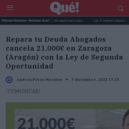
goma de la nevera: el truco del papel para sabe...
Las 5 mejores playas de Formenter
Últimas Noticias
- Noticias Que!:
Repara tu Deuda Abogados
cancela 21.000€ en Zaragoza
(Aragón) con la Ley de Segunda
Oportunidad
7 diciembre, 2023 17:15
Andrea Pérez Morales
/COMUNICAE/